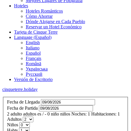
Mejores Lugares de Fotografía
Hoteles
Hoteles Románticos
Cómo Ahorrar
Dónde Alojarse en Cada Pueblo
Reservar un Hotel Económico
Tarjeta de Cinque Terre
Language (Español)
English
Italiano
Español
Français
Română
Українська
Русский
Versión de Escritorio
cinqueterre.holiday
Fecha de Llegada
Fecha de Partida
2
adulto
adultos
es
/
- 0
niño
niños
Noches:
1
Habitaciones:
1
Adultos
Niños
Habts