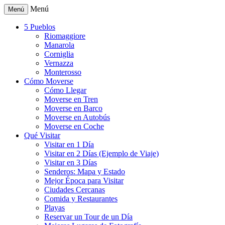
Menú
Menú
5 Pueblos
Riomaggiore
Manarola
Corniglia
Vernazza
Monterosso
Cómo Moverse
Cómo Llegar
Moverse en Tren
Moverse en Barco
Moverse en Autobús
Moverse en Coche
Qué Visitar
Visitar en 1 Día
Visitar en 2 Días (Ejemplo de Viaje)
Visitar en 3 Días
Senderos: Mapa y Estado
Mejor Época para Visitar
Ciudades Cercanas
Comida y Restaurantes
Playas
Reservar un Tour de un Día