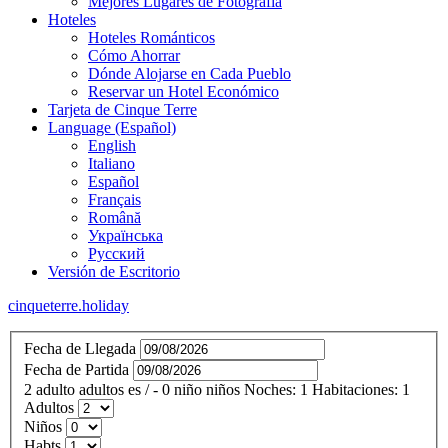
Mejores Lugares de Fotografía
Hoteles
Hoteles Románticos
Cómo Ahorrar
Dónde Alojarse en Cada Pueblo
Reservar un Hotel Económico
Tarjeta de Cinque Terre
Language (Español)
English
Italiano
Español
Français
Română
Українська
Русский
Versión de Escritorio
cinqueterre.holiday
Fecha de Llegada
Fecha de Partida
2
adulto
adultos
es
/
- 0
niño
niños
Noches:
1
Habitaciones:
1
Adultos
Niños
Habts