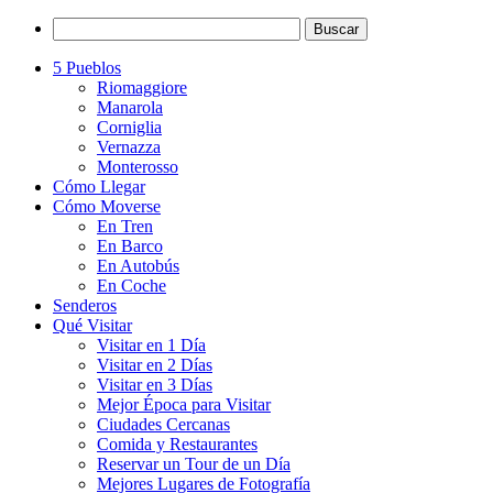
5 Pueblos
Riomaggiore
Manarola
Corniglia
Vernazza
Monterosso
Cómo Llegar
Cómo Moverse
En Tren
En Barco
En Autobús
En Coche
Senderos
Qué Visitar
Visitar en 1 Día
Visitar en 2 Días
Visitar en 3 Días
Mejor Época para Visitar
Ciudades Cercanas
Comida y Restaurantes
Reservar un Tour de un Día
Mejores Lugares de Fotografía