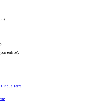
3).
o.
(con enlace).