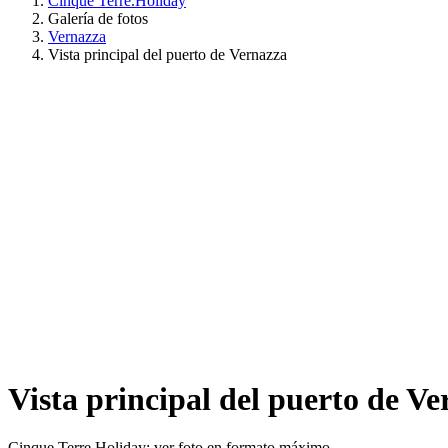
Cinque Terre.Holiday
Galería de fotos
Vernazza
Vista principal del puerto de Vernazza
Vista principal del puerto de V
Cinque Terre Holiday: ver foto en formato máximo.