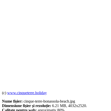
(c)
www.cinqueterre.holiday
Nume fișier:
cinque-terre-bonassola-beach.jpg
Dimensiune fișier și rezoluție:
6.21 MB, 4032x2520.
Calitate pentru web:
aproximativ 80%.