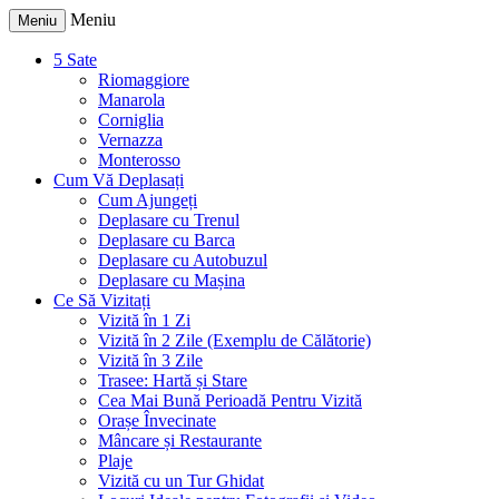
Meniu
Meniu
5 Sate
Riomaggiore
Manarola
Corniglia
Vernazza
Monterosso
Cum Vă Deplasați
Cum Ajungeți
Deplasare cu Trenul
Deplasare cu Barca
Deplasare cu Autobuzul
Deplasare cu Mașina
Ce Să Vizitați
Vizită în 1 Zi
Vizită în 2 Zile (Exemplu de Călătorie)
Vizită în 3 Zile
Trasee: Hartă și Stare
Cea Mai Bună Perioadă Pentru Vizită
Orașe Învecinate
Mâncare și Restaurante
Plaje
Vizită cu un Tur Ghidat