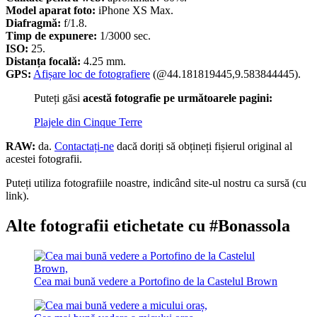
Model aparat foto:
iPhone XS Max.
Diafragmă:
f/1.8.
Timp de expunere:
1/3000 sec.
ISO:
25.
Distanța focală:
4.25 mm.
GPS:
Afișare loc de fotografiere
(@44.181819445,9.583844445).
Puteți găsi
acestă fotografie pe următoarele pagini:
Plajele din Cinque Terre
RAW:
da.
Contactați-ne
dacă doriți să obțineți fișierul original al
acestei fotografii.
Puteți utiliza fotografiile noastre, indicând site-ul nostru ca sursă (cu
link).
Alte fotografii etichetate cu #Bonassola
Cea mai bună vedere a Portofino de la Castelul Brown