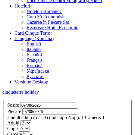
Locuri Ideale pentru Fotografii și Video
Hoteluri
Hoteluri Romantic
Cum Să Economisiți
Cazarea în Fiecare Sat
Rezervare Hotel Economic
Card Cinque Terre
Language (Română)
English
Italiano
Español
Français
Română
Українська
Русский
Versiune Desktop
cinqueterre.holiday
Sosire
Plecare
2
adult
adulți
ro
/
- 0
copil
copii
Nopți:
1
Camere:
1
Adulți
Copii
Camere