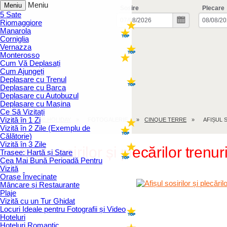
Meniu
Meniu
Sosire
Plecare
5 Sate
Riomaggiore
Manarola
Corniglia
Vernazza
Monterosso
Cum Vă Deplasați
Cum Ajungeți
Deplasare cu Trenul
Deplasare cu Barca
Deplasare cu Autobuzul
Deplasare cu Mașina
Ce Să Vizitați
Vizită în 1 Zi
CINQUE TERRE.HOLIDAY
FOTOGALERIE
CINQUE TERRE
AFIȘUL 
Vizită în 2 Zile (Exemplu de
Călătorie)
Vizită în 3 Zile
Afișul sosirilor și plecărilor trenu
Trasee: Hartă și Stare
Cea Mai Bună Perioadă Pentru
Vizită
Orașe Învecinate
Mâncare și Restaurante
Plaje
Vizită cu un Tur Ghidat
Locuri Ideale pentru Fotografii și Video
Hoteluri
Hoteluri Romantic