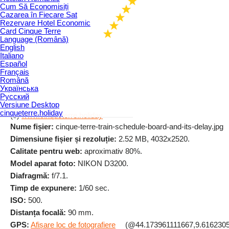
Cum Să Economisiți
Cazarea în Fiecare Sat
Rezervare Hotel Economic
Card Cinque Terre
Language (Română)
English
Italiano
Español
Français
Română
Українська
Русский
Versiune Desktop
cinqueterre.holiday
(c)
www.cinqueterre.holiday
Nume fișier:
cinque-terre-train-schedule-board-and-its-delay.jpg
Dimensiune fișier și rezoluție:
2.52 MB, 4032x2520.
Calitate pentru web:
aproximativ 80%.
Model aparat foto:
NIKON D3200.
Diafragmă:
f/7.1.
Timp de expunere:
1/60 sec.
ISO:
500.
Distanța focală:
90 mm.
GPS:
Afișare loc de fotografiere
(@44.173961111667,9.6162305