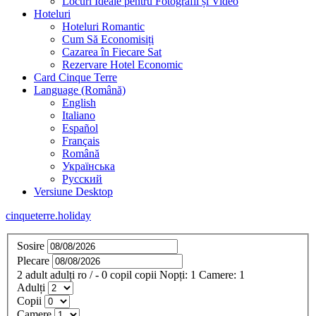
Locuri Ideale pentru Fotografii și Video
Hoteluri
Hoteluri Romantic
Cum Să Economisiți
Cazarea în Fiecare Sat
Rezervare Hotel Economic
Card Cinque Terre
Language (Română)
English
Italiano
Español
Français
Română
Українська
Русский
Versiune Desktop
cinqueterre.holiday
Sosire
Plecare
2
adult
adulți
ro
/
- 0
copil
copii
Nopți:
1
Camere:
1
Adulți
Copii
Camere