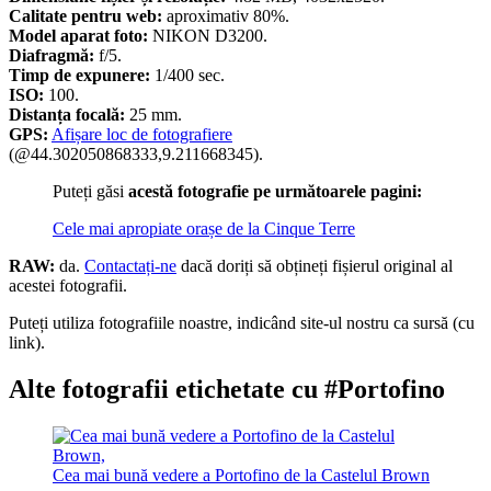
Calitate pentru web:
aproximativ 80%.
Model aparat foto:
NIKON D3200.
Diafragmă:
f/5.
Timp de expunere:
1/400 sec.
ISO:
100.
Distanța focală:
25 mm.
GPS:
Afișare loc de fotografiere
(@44.302050868333,9.211668345).
Puteți găsi
acestă fotografie pe următoarele pagini:
Cele mai apropiate orașe de la Cinque Terre
RAW:
da.
Contactați-ne
dacă doriți să obțineți fișierul original al
acestei fotografii.
Puteți utiliza fotografiile noastre, indicând site-ul nostru ca sursă (cu
link).
Alte fotografii etichetate cu #Portofino
Cea mai bună vedere a Portofino de la Castelul Brown