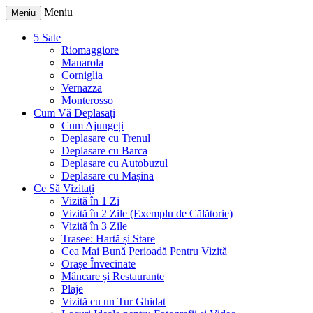
Meniu
Meniu
5 Sate
Riomaggiore
Manarola
Corniglia
Vernazza
Monterosso
Cum Vă Deplasați
Cum Ajungeți
Deplasare cu Trenul
Deplasare cu Barca
Deplasare cu Autobuzul
Deplasare cu Mașina
Ce Să Vizitați
Vizită în 1 Zi
Vizită în 2 Zile (Exemplu de Călătorie)
Vizită în 3 Zile
Trasee: Hartă și Stare
Cea Mai Bună Perioadă Pentru Vizită
Orașe Învecinate
Mâncare și Restaurante
Plaje
Vizită cu un Tur Ghidat