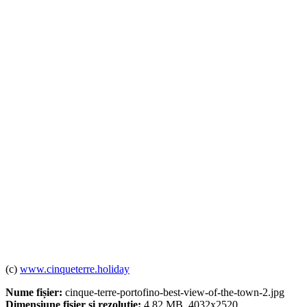
(c)
www.cinqueterre.holiday
Nume fișier:
cinque-terre-portofino-best-view-of-the-town-2.jpg
Dimensiune fișier și rezoluție:
4.82 MB, 4032x2520.