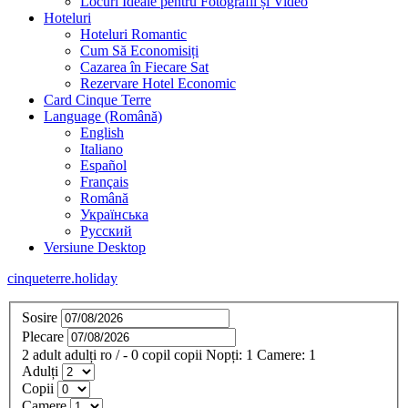
Locuri Ideale pentru Fotografii și Video
Hoteluri
Hoteluri Romantic
Cum Să Economisiți
Cazarea în Fiecare Sat
Rezervare Hotel Economic
Card Cinque Terre
Language (Română)
English
Italiano
Español
Français
Română
Українська
Русский
Versiune Desktop
cinqueterre.holiday
Sosire
Plecare
2
adult
adulți
ro
/
- 0
copil
copii
Nopți:
1
Camere:
1
Adulți
Copii
Camere