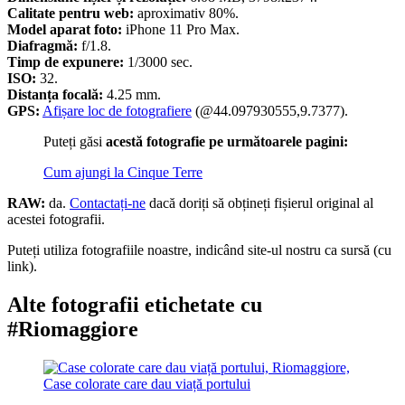
Calitate pentru web:
aproximativ 80%.
Model aparat foto:
iPhone 11 Pro Max.
Diafragmă:
f/1.8.
Timp de expunere:
1/3000 sec.
ISO:
32.
Distanța focală:
4.25 mm.
GPS:
Afișare loc de fotografiere
(@44.097930555,9.7377).
Puteți găsi
acestă fotografie pe următoarele pagini:
Cum ajungi la Cinque Terre
RAW:
da.
Contactați-ne
dacă doriți să obțineți fișierul original al
acestei fotografii.
Puteți utiliza fotografiile noastre, indicând site-ul nostru ca sursă (cu
link).
Alte fotografii etichetate cu
#Riomaggiore
Case colorate care dau viață portului