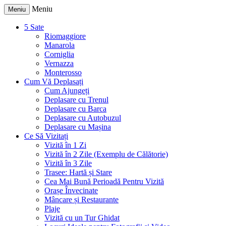
Meniu
Meniu
5 Sate
Riomaggiore
Manarola
Corniglia
Vernazza
Monterosso
Cum Vă Deplasați
Cum Ajungeți
Deplasare cu Trenul
Deplasare cu Barca
Deplasare cu Autobuzul
Deplasare cu Mașina
Ce Să Vizitați
Vizită în 1 Zi
Vizită în 2 Zile (Exemplu de Călătorie)
Vizită în 3 Zile
Trasee: Hartă și Stare
Cea Mai Bună Perioadă Pentru Vizită
Orașe Învecinate
Mâncare și Restaurante
Plaje
Vizită cu un Tur Ghidat