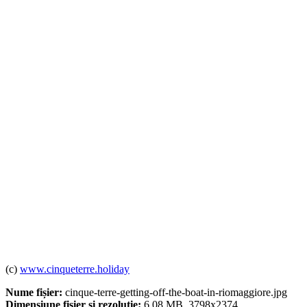
(c)
www.cinqueterre.holiday
Nume fișier:
cinque-terre-getting-off-the-boat-in-riomaggiore.jpg
Dimensiune fișier și rezoluție:
6.08 MB, 3798x2374.