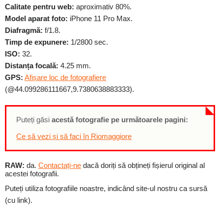
Calitate pentru web:
aproximativ 80%.
Model aparat foto:
iPhone 11 Pro Max.
Diafragmă:
f/1.8.
Timp de expunere:
1/2800 sec.
ISO:
32.
Distanța focală:
4.25 mm.
GPS:
Afișare loc de fotografiere
(@44.099286111667,9.7380638883333).
Puteți găsi
acestă fotografie pe următoarele pagini:
Ce să vezi și să faci în Riomaggiore
RAW:
da.
Contactați-ne
dacă doriți să obțineți fișierul original al
acestei fotografii.
Puteți utiliza fotografiile noastre, indicând site-ul nostru ca sursă
(cu link).