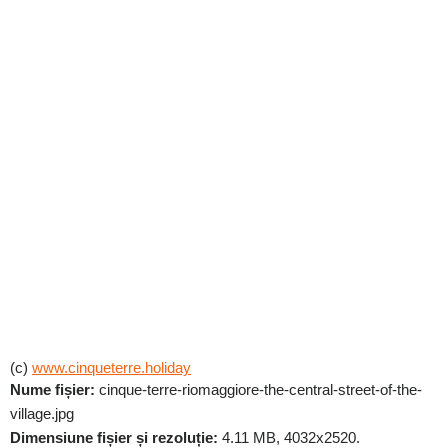
(c)
www.cinqueterre.holiday
Nume fișier:
cinque-terre-riomaggiore-the-central-street-of-the-
village.jpg
Dimensiune fișier și rezoluție:
4.11 MB, 4032x2520.