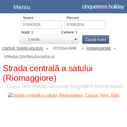
cinqueterre.holiday
Meniu
Sosire
Plecare
Nopți:
1
Camere:
1
Caută hotel
2
adulți
CINQUE TERRE.HOLIDAY
FOTOGALERIE
RIOMAGGIORE
STRADA CENTRALĂ A SATULUI
Strada centrală a satului
(Riomaggiore)
Cinque Terre Holiday: vizualizați fotografie în format maxim.