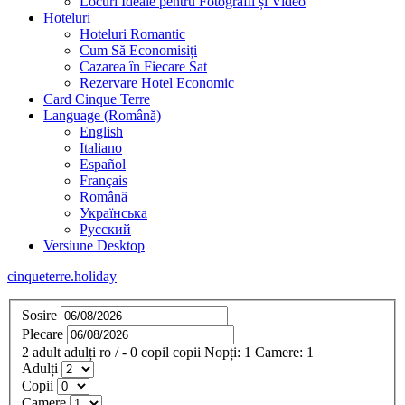
Locuri Ideale pentru Fotografii și Video
Hoteluri
Hoteluri Romantic
Cum Să Economisiți
Cazarea în Fiecare Sat
Rezervare Hotel Economic
Card Cinque Terre
Language (Română)
English
Italiano
Español
Français
Română
Українська
Русский
Versiune Desktop
cinqueterre.holiday
Sosire
Plecare
2
adult
adulți
ro
/
- 0
copil
copii
Nopți:
1
Camere:
1
Adulți
Copii
Camere