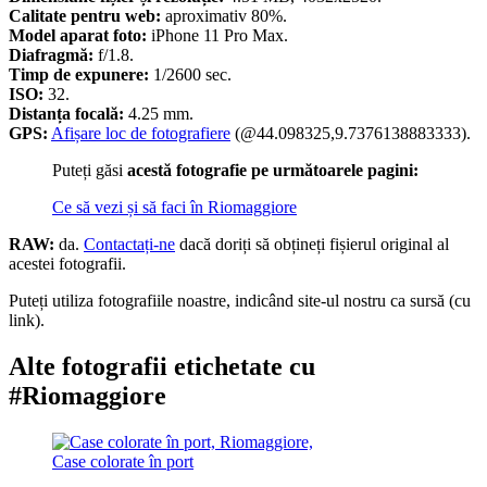
Calitate pentru web:
aproximativ 80%.
Model aparat foto:
iPhone 11 Pro Max.
Diafragmă:
f/1.8.
Timp de expunere:
1/2600 sec.
ISO:
32.
Distanța focală:
4.25 mm.
GPS:
Afișare loc de fotografiere
(@44.098325,9.7376138883333).
Puteți găsi
acestă fotografie pe următoarele pagini:
Ce să vezi și să faci în Riomaggiore
RAW:
da.
Contactați-ne
dacă doriți să obțineți fișierul original al
acestei fotografii.
Puteți utiliza fotografiile noastre, indicând site-ul nostru ca sursă (cu
link).
Alte fotografii etichetate cu
#Riomaggiore
Case colorate în port