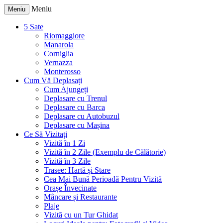
Meniu
Meniu
5 Sate
Riomaggiore
Manarola
Corniglia
Vernazza
Monterosso
Cum Vă Deplasați
Cum Ajungeți
Deplasare cu Trenul
Deplasare cu Barca
Deplasare cu Autobuzul
Deplasare cu Mașina
Ce Să Vizitați
Vizită în 1 Zi
Vizită în 2 Zile (Exemplu de Călătorie)
Vizită în 3 Zile
Trasee: Hartă și Stare
Cea Mai Bună Perioadă Pentru Vizită
Orașe Învecinate
Mâncare și Restaurante
Plaje
Vizită cu un Tur Ghidat