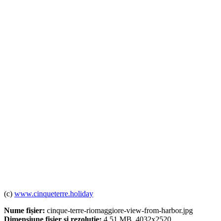
(c)
www.cinqueterre.holiday
Nume fișier:
cinque-terre-riomaggiore-view-from-harbor.jpg
Dimensiune fișier și rezoluție:
4.51 MB, 4032x2520.