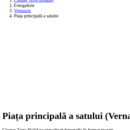
Cinque Terre.Holiday
Fotogalerie
Vernazza
Piața principală a satului
Piața principală a satului (Vern
Cinque Terre Holiday: vizualizați fotografie în format maxim.