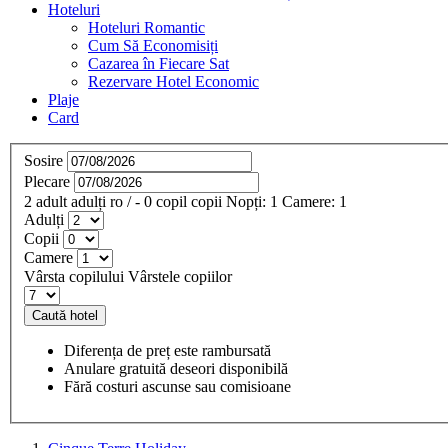
Hoteluri
Hoteluri Romantic
Cum Să Economisiți
Cazarea în Fiecare Sat
Rezervare Hotel Economic
Plaje
Card
Sosire
Plecare
2
adult
adulți
ro
/
- 0
copil
copii
Nopți:
1
Camere:
1
Adulți
Copii
Camere
Vârsta copilului
Vârstele copiilor
Caută hotel
Diferența de preț este rambursată
Anulare gratuită deseori disponibilă
Fără costuri ascunse sau comisioane