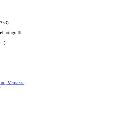
333).
ei fotografii.
nk).
e