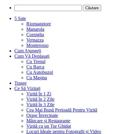
5 Sate
Riomaggiore
Manarola
Corniglia
Vernazza
Monterosso
Cum Ajungeți
Cum Vă Deplasați
Cu Trenul
Cu Barca
Cu Autobuzul
Cu Mașina
Trasee
Ce Să Vizitați
Vizită în 1 Zi
Vizită în 2 Zile
Vizită în 3 Zile
Cea Mai Bună Perioadă Pentru Vizită
Orașe Învecinate
Mâncare și Restaurante
Vizită cu un Tur Ghidat
Locuri Ideale pentru Fotografii și Video