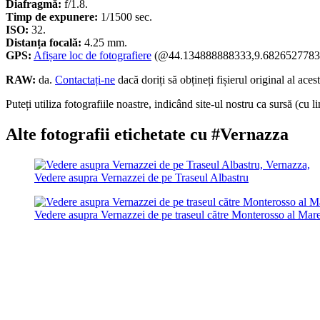
Diafragmă:
f/1.8.
Timp de expunere:
1/1500 sec.
ISO:
32.
Distanța focală:
4.25 mm.
GPS:
Afișare loc de fotografiere
(@44.134888888333,9.6826527783
RAW:
da.
Contactați-ne
dacă doriți să obțineți fișierul original al acest
Puteți utiliza fotografiile noastre, indicând site-ul nostru ca sursă (cu li
Alte fotografii etichetate cu #Vernazza
Vedere asupra Vernazzei de pe Traseul Albastru
Vedere asupra Vernazzei de pe traseul către Monterosso al Mar