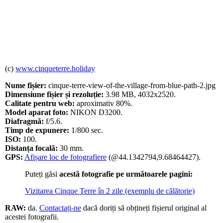
(c)
www.cinqueterre.holiday
Nume fișier:
cinque-terre-view-of-the-village-from-blue-path-2.jpg
Dimensiune fișier și rezoluție:
3.98 MB, 4032x2520.
Calitate pentru web:
aproximativ 80%.
Model aparat foto:
NIKON D3200.
Diafragmă:
f/5.6.
Timp de expunere:
1/800 sec.
ISO:
100.
Distanța focală:
30 mm.
GPS:
Afișare loc de fotografiere
(@44.1342794,9.68464427).
Puteți găsi
acestă fotografie pe următoarele pagini:
Vizitarea Cinque Terre în 2 zile (exemplu de călătorie)
RAW:
da.
Contactați-ne
dacă doriți să obțineți fișierul original al
acestei fotografii.