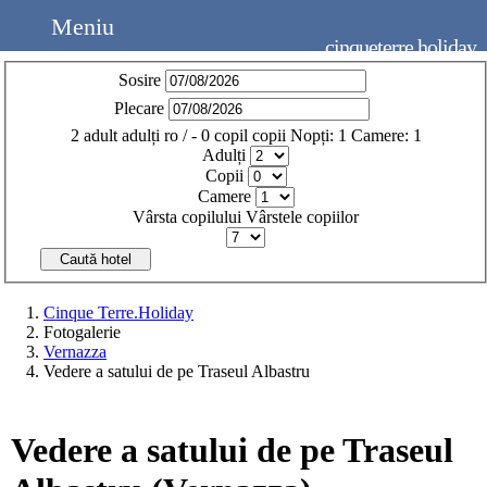
Meniu
cinqueterre.holiday
Sosire
Plecare
2
adult
adulți
ro
/
- 0
copil
copii
Nopți:
1
Camere:
1
Adulți
Copii
Camere
Vârsta copilului
Vârstele copiilor
Caută hotel
Cinque Terre.Holiday
Fotogalerie
Vernazza
Vedere a satului de pe Traseul Albastru
Vedere a satului de pe Traseul