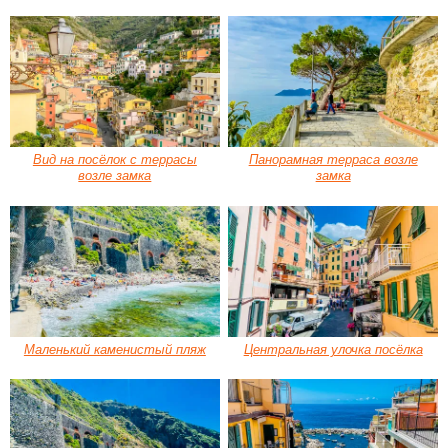
Вид на посёлок с террасы
Панорамная терраса возле
возле замка
замка
Маленький каменистый пляж
Центральная улочка посёлка