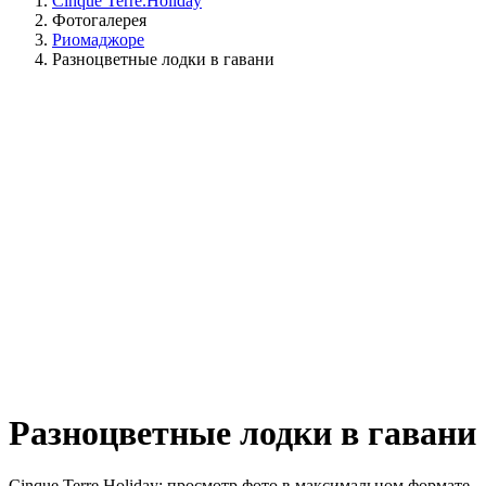
Cinque Terre.Holiday
Фотогалерея
Риомаджоре
Разноцветные лодки в гавани
Разноцветные лодки в гавани
Cinque Terre Holiday: просмотр фото в максимальном формате.