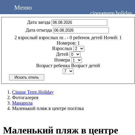
Меню
cinqueterre.holiday
Дата заезда
Дата отъезда
2
взрослый
взрослых
ru
.
- 0
ребенок
детей
Ночей:
1
Номеров:
1
Взрослых
Детей
Номера
Возраст ребенка
Возраст детей
Искать отель
Cinque Terre.Holiday
Фотогалерея
Манарола
Маленький пляж в центре посёлка
Маленький пляж в центре