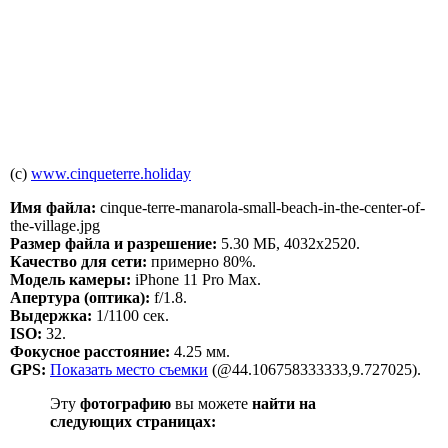
(c)
www.cinqueterre.holiday
Имя файла:
cinque-terre-manarola-small-beach-in-the-center-of-
the-village.jpg
Размер файла и разрешение:
5.30 МБ, 4032x2520.
Качество для сети:
примерно 80%.
Модель камеры:
iPhone 11 Pro Max.
Апертура (оптика):
f/1.8.
Выдержка:
1/1100 сек.
ISO:
32.
Фокусное расстояние:
4.25 мм.
GPS:
Показать место съемки
(@44.106758333333,9.727025).
Эту
фотографию
вы можете
найти на
следующих страницах: