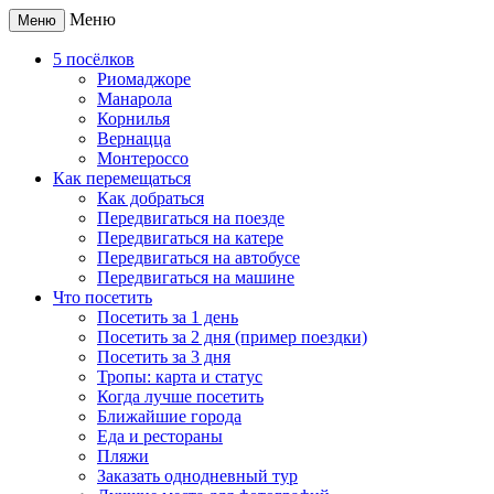
Меню
Меню
5 посёлков
Риомаджоре
Манарола
Корнилья
Вернацца
Монтероссо
Как перемещаться
Как добраться
Передвигаться на поезде
Передвигаться на катере
Передвигаться на автобусе
Передвигаться на машине
Что посетить
Посетить за 1 день
Посетить за 2 дня (пример поездки)
Посетить за 3 дня
Тропы: карта и статус
Когда лучше посетить
Ближайшие города
Еда и рестораны
Пляжи
Заказать однодневный тур