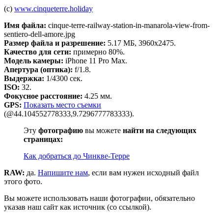
(c)
www.cinqueterre.holiday
Имя файла:
cinque-terre-railway-station-in-manarola-view-from-
sentiero-dell-amore.jpg
Размер файла и разрешение:
5.17 МБ, 3960x2475.
Качество для сети:
примерно 80%.
Модель камеры:
iPhone 11 Pro Max.
Апертура (оптика):
f/1.8.
Выдержка:
1/4300 сек.
ISO:
32.
Фокусное расстояние:
4.25 мм.
GPS:
Показать место съемки
(@44.104552778333,9.7296777783333).
Эту
фотографию
вы можете
найти на следующих
страницах:
Как добраться до Чинкве-Терре
RAW:
да.
Напишите нам
, если вам нужен исходный файл
этого фото.
Вы можете использовать наши фотографии, обязательно
указав наш сайт как источник (со ссылкой).