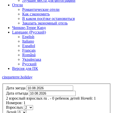
Лучшие места для фотографий
Отели
Романтические отели
Как сэкономить
В каком посёлке остановиться
Заказать экономный отель
Чинкве-Терре Кард
Language (Русский)
English
Italiano
Español
Français
Română
Українська
Русский
Версия для ПК
cinqueterre.holiday
Дата заезда
Дата отъезда
2
взрослый
взрослых
ru
.
- 0
ребенок
детей
Ночей:
1
Номеров:
1
Взрослых
Детей