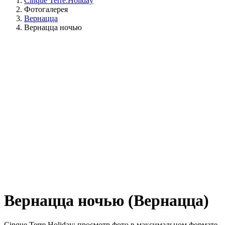
Cinque Terre.Holiday
Фотогалерея
Вернацца
Вернацца ночью
Вернацца ночью (Вернацца)
Cinque Terre Holiday: просмотр фото в максимальном формате.