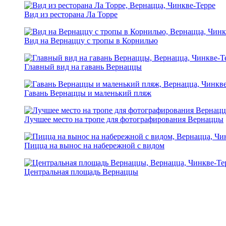
Вид из ресторана Ла Торре
Вид на Вернаццу с тропы в Корнилью
Главный вид на гавань Вернаццы
Гавань Вернаццы и маленький пляж
Лучшее место на тропе для фотографирования Вернаццы
Пицца на вынос на набережной с видом
Центральная площадь Вернаццы