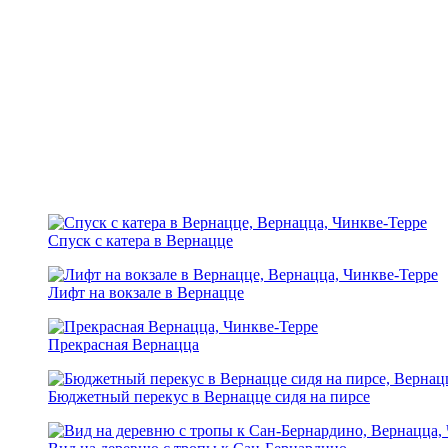
Спуск с катера в Вернацце
Лифт на вокзале в Вернацце
Прекрасная Вернацца
Бюджетный перекус в Вернацце сидя на пирсе