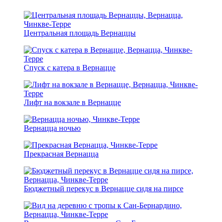
Центральная площадь Вернаццы
Спуск с катера в Вернацце
Лифт на вокзале в Вернацце
Вернацца ночью
Прекрасная Вернацца
Бюджетный перекус в Вернацце сидя на пирсе