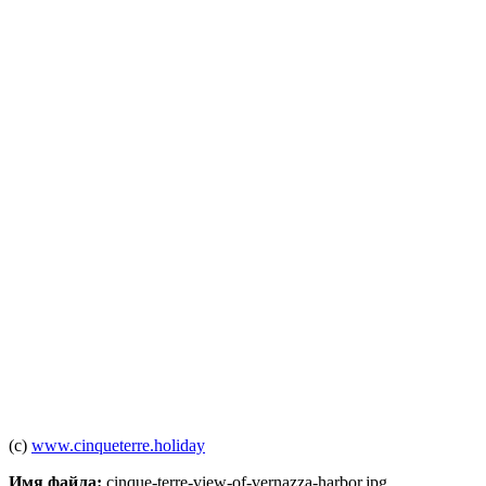
(c)
www.cinqueterre.holiday
Имя файла:
cinque-terre-view-of-vernazza-harbor.jpg