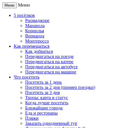
Меню
Меню
5 посёлков
Риомаджоре
Манарола
Корнилья
Вернацца
Монтероссо
Как перемещаться
Как добраться
Передвигаться на поезде
Передвигаться на катере
Передвигаться на автобусе
Передвигаться на машине
Что посетить
Посетить за 1 день
Посетить за 2 дня (пример поездки)
Посетить за 3 дня
Тропы: карта и статус
Когда лучше посетить
Ближайшие города
Еда и рестораны
Пляжи
Заказать однодневный тур