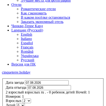
Лучшие места для фотографий
Отели
Романтические отели
Как сэкономить
В каком посёлке остановиться
Заказать экономный отель
Чинкве-Терре Кард
Language (Русский)
English
Italiano
Español
Français
Română
Українська
Русский
Версия для ПК
cinqueterre.holiday
Дата заезда
Дата отъезда
2
взрослый
взрослых
ru
.
- 0
ребенок
детей
Ночей:
1
Номеров:
1
Взрослых
Детей