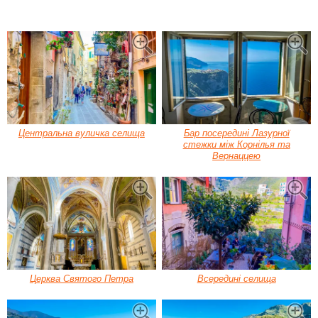
Центральна вуличка селища
Бар посередині Лазурної
стежки між Корнілья та
Вернаццею
Церква Святого Петра
Всередині селища