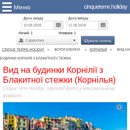
cinqueterre.holiday
Меню
Дата заїзду
Дата виїзду
Ночей:
1
Номерів:
1
Шукати готель
2
дорослих
CINQUE TERRE.HOLIDAY
ФОТОГАЛЕРЕЯ
КОРНІЛЬЯ
ВИД НА
БУДИНКИ КОРНІЛІЇ З БЛАКИТНОЇ СТЕЖКИ
Вид на будинки Корнілії з
Блакитної стежки (Корнілья)
Cinque Terre Holiday: перегляд фото у максимальному
форматі.