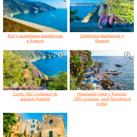
Вид з оглядового майданчика
Оглядовий майданчик у
в Корнілії
Корнілії
Сходи (382 сходинки) до
Невеликий пляж у Корнільї
вокзалу Корнілії
(350 сходинок, щоб дістатися
туди)