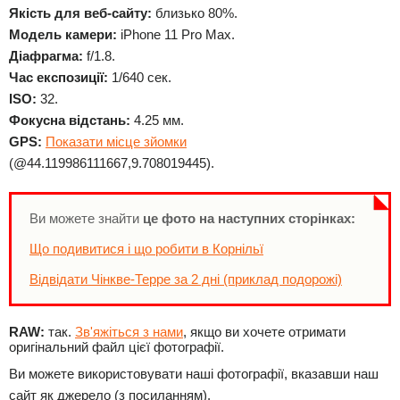
Якість для веб-сайту:
близько 80%.
Модель камери:
iPhone 11 Pro Max.
Діафрагма:
f/1.8.
Час експозиції:
1/640 сек.
ISO:
32.
Фокусна відстань:
4.25 мм.
GPS:
Показати місце зйомки
(@44.119986111667,9.708019445).
Ви можете знайти
це фото на наступних сторінках:
Що подивитися і що робити в Корнільї
Відвідати Чінкве-Терре за 2 дні (приклад подорожі)
RAW:
так.
Зв'яжіться з нами
, якщо ви хочете отримати
оригінальний файл цієї фотографії.
Ви можете використовувати наші фотографії, вказавши наш
сайт як джерело (з посиланням).