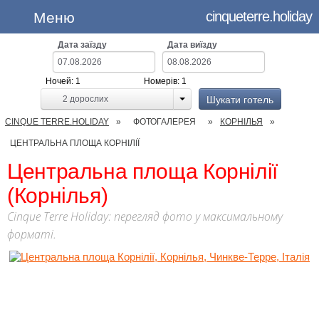
cinqueterre.holiday
Меню
Дата заїзду
Дата виїзду
Ночей:
1
Номерів:
1
Шукати готель
2
дорослих
CINQUE TERRE.HOLIDAY
ФОТОГАЛЕРЕЯ
КОРНІЛЬЯ
ЦЕНТРАЛЬНА ПЛОЩА КОРНІЛІЇ
Центральна площа Корнілії
(Корнілья)
Cinque Terre Holiday: перегляд фото у максимальному
форматі.