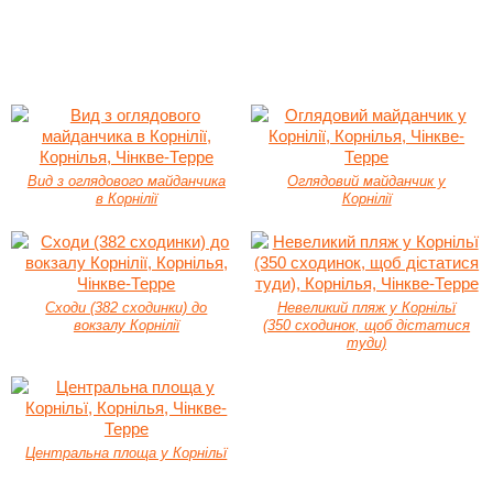
Вид з оглядового майданчика
Оглядовий майданчик у
в Корнілії
Корнілії
Сходи (382 сходинки) до
Невеликий пляж у Корнільї
вокзалу Корнілії
(350 сходинок, щоб дістатися
туди)
Центральна площа у Корнільї