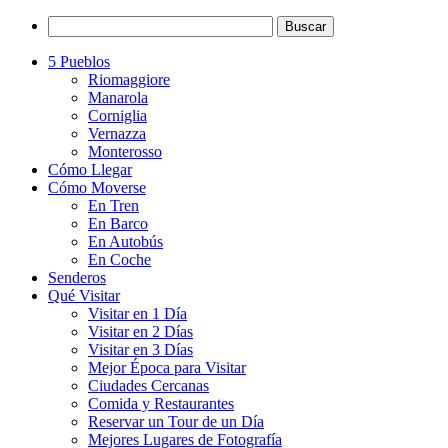
5 Pueblos
Riomaggiore
Manarola
Corniglia
Vernazza
Monterosso
Cómo Llegar
Cómo Moverse
En Tren
En Barco
En Autobús
En Coche
Senderos
Qué Visitar
Visitar en 1 Día
Visitar en 2 Días
Visitar en 3 Días
Mejor Época para Visitar
Ciudades Cercanas
Comida y Restaurantes
Reservar un Tour de un Día
Mejores Lugares de Fotografía