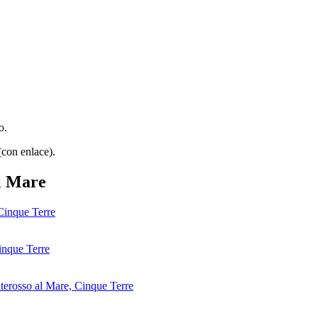
o.
(con enlace).
al Mare