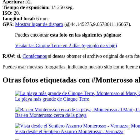
Apertura:
f/2.
Tiempo de exposición:
1/1250 seg.
ISO:
20.
Longitud focal:
6 mm.
GPS:
Mostrar lugar de disparo
(@44.145275,9.6578611116667).
Puedes encontrar
esta foto en las siguientes páginas:
Visitar las Cinque Terre en 2 días (ejemplo de viaje)
RAW:
sí.
Contáctanos
si deseas obtener el archivo original de esta fot
Puedes usar nuestras fotografías, indicando nuestro sitio como fuente 
Otras fotos etiquetadas con #Monterosso 
La playa más grande de Cinque Terre
Bar en Monterosso cerca de la playa
Vista desde el Sentiero Azzurro Monterosso - Vernazza