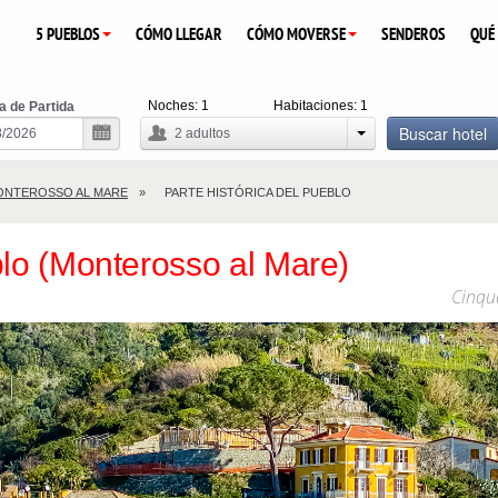
5 PUEBLOS
CÓMO LLEGAR
CÓMO MOVERSE
SENDEROS
QUÉ
Noches:
1
Habitaciones:
1
a de Partida
Buscar hotel
2
adultos
ONTEROSSO AL MARE
PARTE HISTÓRICA DEL PUEBLO
blo (Monterosso al Mare)
Cinqu