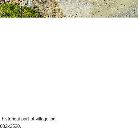
istorical-part-of-village.jpg
4032x2520.