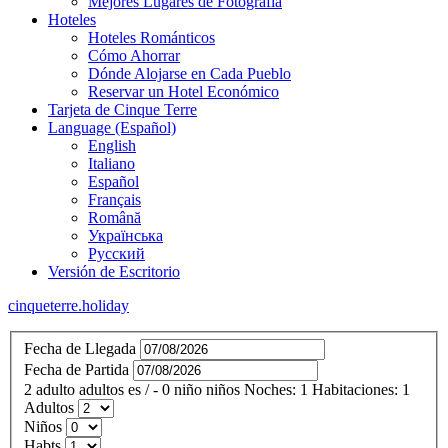
Mejores Lugares de Fotografía
Hoteles
Hoteles Románticos
Cómo Ahorrar
Dónde Alojarse en Cada Pueblo
Reservar un Hotel Económico
Tarjeta de Cinque Terre
Language (Español)
English
Italiano
Español
Français
Română
Українська
Русский
Versión de Escritorio
cinqueterre.holiday
Fecha de Llegada
Fecha de Partida
2
adulto
adultos
es
/
- 0
niño
niños
Noches:
1
Habitaciones:
1
Adultos
Niños
Habts