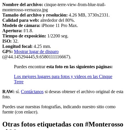
Nombre del archivo:
cinque-terre-view-from-blue-trail-
monterosso-vernazza.jpg
Tamaño del archivo y resolución:
4.26 MB, 3730x2331.
Calidad para web:
alrededor del 80%.
Modelo de cámara:
iPhone 11 Pro Max.
Apertura:
f/1.8.
Tiempo de exposición:
1/2200 seg.
ISO:
32.
Longitud focal:
4.25 mm.
GPS:
Mostrar lugar de disparo
(@44.145294445,9.6580111116667).
Puedes encontrar
esta foto en las siguientes páginas:
Los mejores lugares para fotos y videos en las Cinque
Terre
RAW:
sí.
Contáctanos
si deseas obtener el archivo original de esta
foto.
Puedes usar nuestras fotografías, indicando nuestro sitio como
fuente (con enlace).
Otras fotos etiquetadas con #Monterosso