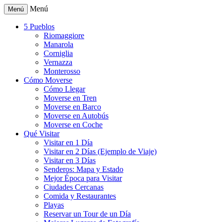
Menú
Menú
5 Pueblos
Riomaggiore
Manarola
Corniglia
Vernazza
Monterosso
Cómo Moverse
Cómo Llegar
Moverse en Tren
Moverse en Barco
Moverse en Autobús
Moverse en Coche
Qué Visitar
Visitar en 1 Día
Visitar en 2 Días (Ejemplo de Viaje)
Visitar en 3 Días
Senderos: Mapa y Estado
Mejor Época para Visitar
Ciudades Cercanas
Comida y Restaurantes
Playas
Reservar un Tour de un Día