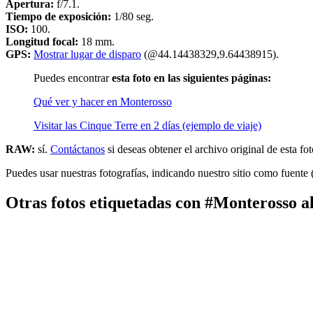
Apertura:
f/7.1.
Tiempo de exposición:
1/80 seg.
ISO:
100.
Longitud focal:
18 mm.
GPS:
Mostrar lugar de disparo
(@44.14438329,9.64438915).
Puedes encontrar
esta foto en las siguientes páginas:
Qué ver y hacer en Monterosso
Visitar las Cinque Terre en 2 días (ejemplo de viaje)
RAW:
sí.
Contáctanos
si deseas obtener el archivo original de esta fot
Puedes usar nuestras fotografías, indicando nuestro sitio como fuente 
Otras fotos etiquetadas con #Monterosso 