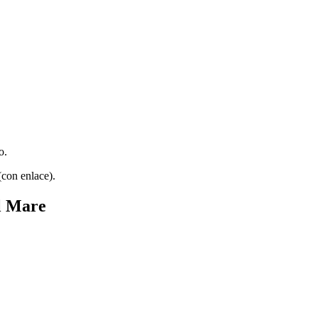
o.
(con enlace).
al Mare