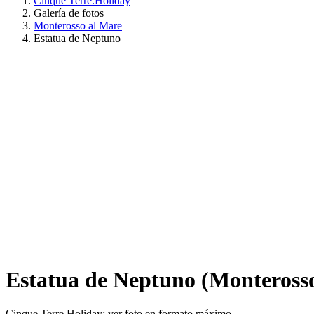
Cinque Terre.Holiday
Galería de fotos
Monterosso al Mare
Estatua de Neptuno
Estatua de Neptuno (Monteross
Cinque Terre Holiday: ver foto en formato máximo.