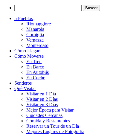
5 Pueblos
Riomaggiore
Manarola
Corniglia
Vernazza
Monterosso
Cómo Llegar
Cómo Moverse
En Tren
En Barco
En Autobús
En Coche
Senderos
Qué Visitar
Visitar en 1 Día
Visitar en 2 Días
Visitar en 3 Días
Mejor Época para Visitar
Ciudades Cercanas
Comida y Restaurantes
Reservar un Tour de un Día
Mejores Lugares de Fotografía