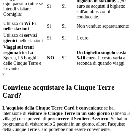
biglietto in stazione.
2,50
ogni paesino (utile se
Sì
Sì
euro se acquisti il biglietto
intendi visitare
sull'autobus con il
Corniglia)
conducente.
Utilizzo di
Wi-Fi
Sì
Sì
Non venduto separatamente
nelle stazioni
Utilizzo di
servizi
Sì
Sì
1 euro.
igienici
nelle stazioni
Viaggi sui treni
regionali
tra La
Un biglietto singolo costa
Spezia, i 5 borghi
NO
Sì
5-10 euro
. Il costo varia a
delle Cinque Terre e
seconda di quando viaggi.
Levanto
?
Conviene acquistare la Cinque Terre
Card?
L'acquisto della Cinque Terre Card è conveniente
se hai
intenzione di
visitare le Cinque Terre in un solo giorno
(almeno 3
villaggi) o se prevedi di
percorrere il Sentiero Azzurro
. Se hai in
programma di visitare solo 2 paesini in un giorno, allora l'acquisto
della Cinque Terre Card potrebbe non essere conveniente.