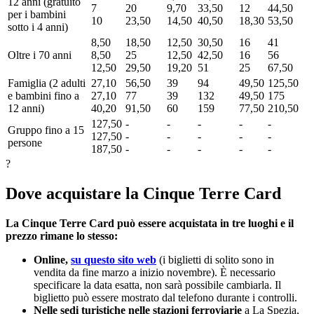
12 anni (gratuito
7
20
9,70
33,50
12
44,50
per i bambini
10
23,50
14,50
40,50
18,30
53,50
sotto i 4 anni)
8,50
18,50
12,50
30,50
16
41
Oltre i 70 anni
8,50
25
12,50
42,50
16
56
12,50
29,50
19,20
51
25
67,50
Famiglia (2 adulti
27,10
56,50
39
94
49,50
125,50
e bambini fino a
27,10
77
39
132
49,50
175
12 anni)
40,20
91,50
60
159
77,50
210,50
127,50
-
-
-
-
-
Gruppo fino a 15
127,50
-
-
-
-
-
persone
187,50
-
-
-
-
-
?
Dove acquistare la Cinque Terre Card
La Cinque Terre Card può essere acquistata in tre luoghi e il
prezzo rimane lo stesso:
Online,
su questo sito web
(i biglietti di solito sono in
vendita da fine marzo a inizio novembre). È necessario
specificare la data esatta, non sarà possibile cambiarla. Il
biglietto può essere mostrato dal telefono durante i controlli.
Nelle sedi turistiche nelle stazioni ferroviarie
a La Spezia,