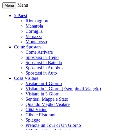
Menu
Menu
5 Paesi
Riomaggiore
Manarola
Corniglia
Vernazza
Monterosso
Come Spostarsi
Come Arrivare
Spostarsi in Treno
Spostarsi in Battello
Spostarsi in Autobus
Spostarsi in Auto
Cosa Visitare
Visitare in 1 Giorno
Visitare in 2 Giorni (Esempio di Viaggio)
Visitare in 3 Giorni
Sentieri: Mappa e Stato
Quando Meglio Visitare
Città Vicine
Cibo e Ristoranti
Spiagge
Prenota un Tour di Un Giorno