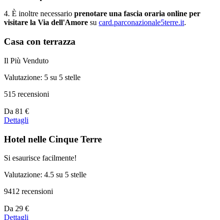
4. È inoltre necessario
prenotare una fascia oraria online per
visitare la Via dell'Amore
su
card.parconazionale5terre.it
.
Casa con terrazza
Il Più Venduto
Valutazione: 5 su 5 stelle
515 recensioni
Prezzo
Da
81 €
a
Dettagli
partire
da
Hotel nelle Cinque Terre
81 €
Si esaurisce facilmente!
Valutazione: 4.5 su 5 stelle
9412 recensioni
Prezzo
Da
29 €
a
Dettagli