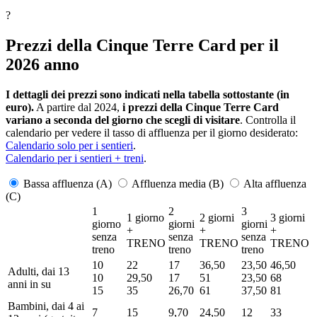
?
Prezzi della Cinque Terre Card per il
2026 anno
I dettagli dei prezzi sono indicati nella tabella sottostante (in
euro).
A partire dal 2024,
i prezzi della Cinque Terre Card
variano a seconda del giorno che scegli di visitare
. Controlla il
calendario per vedere il tasso di affluenza per il giorno desiderato:
Calendario solo per i sentieri
.
Calendario per i sentieri + treni
.
Bassa affluenza (A)
Affluenza media (B)
Alta affluenza
(C)
1
2
3
1 giorno
2 giorni
3 giorni
giorno
giorni
giorni
+
+
+
senza
senza
senza
TRENO
TRENO
TRENO
treno
treno
treno
10
22
17
36,50
23,50
46,50
Adulti, dai 13
10
29,50
17
51
23,50
68
anni in su
15
35
26,70
61
37,50
81
Bambini, dai 4 ai
7
15
9,70
24,50
12
33