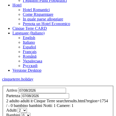
I Migliori Punti Fotografici
Hotel
Hotel Romantici
Come Risparmiare
In quale paese alloggiare
Prenota un Hotel Economico
Cinque Terre CARD
Language (Italiano)
English
Italiano
Español
Français
Română
Українська
Русский
Versione Desktop
cinqueterre.holiday
Arrivo
Partenza
2
adulto
adulti
it
Cinque Terre
searchresults.html?region=1754
/
- 0
bambino
bambini
Notti:
1
Camere:
1
Adulti
Bambini