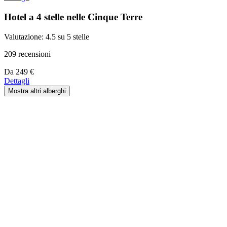
partire
da
Hotel a 4 stelle nelle Cinque Terre
29 €
Valutazione: 4.5 su 5 stelle
209 recensioni
Prezzo
Da
249 €
a
Dettagli
partire
Mostra altri alberghi
da
249 €