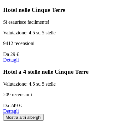
partire
da
Hotel nelle Cinque Terre
81 €
Si esaurisce facilmente!
Valutazione: 4.5 su 5 stelle
9412 recensioni
Prezzo
Da
29 €
a
Dettagli
partire
da
Hotel a 4 stelle nelle Cinque Terre
29 €
Valutazione: 4.5 su 5 stelle
209 recensioni
Prezzo
Da
249 €
a
Dettagli
partire
Mostra altri alberghi
da
249 €