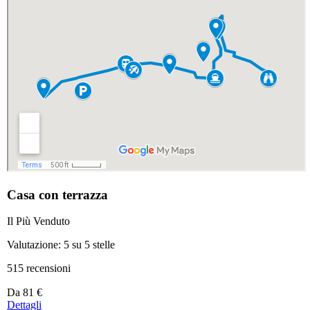
Casa con terrazza
Il Più Venduto
Valutazione: 5 su 5 stelle
515 recensioni
Prezzo
Da
81 €
a
Dettagli