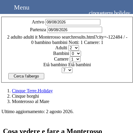
Menu
cinqueterre.holiday
Arrivo
Partenza
2
adulto
adulti
it
Monterosso
searchresults.html?city=-122484
/
-
0
bambino
bambini
Notti:
1
Camere:
1
Adulti
Bambini
Camere
Età bambino
Età bambini
Cerca l'albergo
Cinque Terre.Holiday
Cinque borghi
Monterosso al Mare
Ultimo aggiornamento: 2 agosto 2026.
Cosa vedere e fare a Monterosso