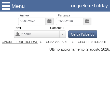
cinqueterre.holiday
Menu
Arrivo
Partenza
Notti:
1
Camere:
1
Cerca l'albergo
2
adulti
CINQUE TERRE.HOLIDAY
COSA VISITARE
CIBO E RISTORANTI
Ultimo aggiornamento: 2 agosto 2026.