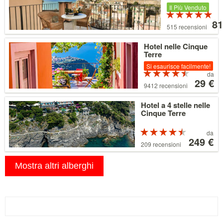
Il Più Venduto
Pr
V
5 su 5 stelle
a
81
515 recensioni
par
da
Dettagli
Hotel nelle Cinque
81 
Terre
Si esaurisce facilmente!
Prezzo
Valutazi
da
4.5 su 5 stelle
a
29 €
9412 recensioni
partire
da
Dettagli
Hotel a 4 stelle nelle
29 €
Cinque Terre
Prezzo
Valutazio
da
4.5 su 5 stelle
a
249 €
209 recensioni
partire
da
249 €
Mostra altri alberghi