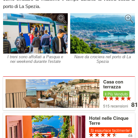
porto di La Spezia.
I treni sono affollati a Pasqua e
Nave da crociera nel porto di La
nei weekend durante l'estate
Spezia
Dettagli
Casa con
terrazza
Il Più Venduto
Pr
V
5 su 5 stelle
a
81
515 recensioni
par
da
Dettagli
Hotel nelle Cinque
81 
Terre
Si esaurisce facilmente!
Prezzo
Valutazi
da