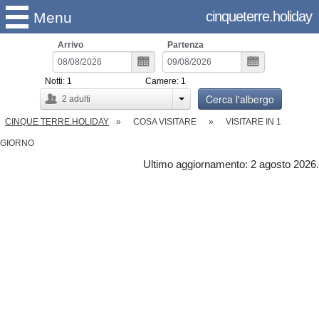
cinqueterre.holiday
Menu
Arrivo
Partenza
Notti:
1
Camere:
1
Cerca l'albergo
2
adulti
CINQUE TERRE.HOLIDAY
COSA VISITARE
VISITARE IN 1
GIORNO
Ultimo aggiornamento: 2 agosto 2026.