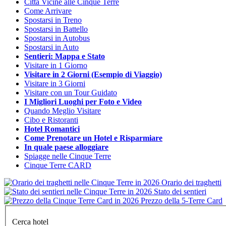
Città Vicine alle Cinque Terre
Come Arrivare
Spostarsi in Treno
Spostarsi in Battello
Spostarsi in Autobus
Spostarsi in Auto
Sentieri: Mappa e Stato
Visitare in 1 Giorno
Visitare in 2 Giorni (Esempio di Viaggio)
Visitare in 3 Giorni
Visitare con un Tour Guidato
I Migliori Luoghi per Foto e Video
Quando Meglio Visitare
Cibo e Ristoranti
Hotel Romantici
Come Prenotare un Hotel e Risparmiare
In quale paese alloggiare
Spiagge nelle Cinque Terre
Cinque Terre CARD
Orario dei traghetti
Stato dei sentieri
Prezzo della 5-Terre Card
Cerca hotel