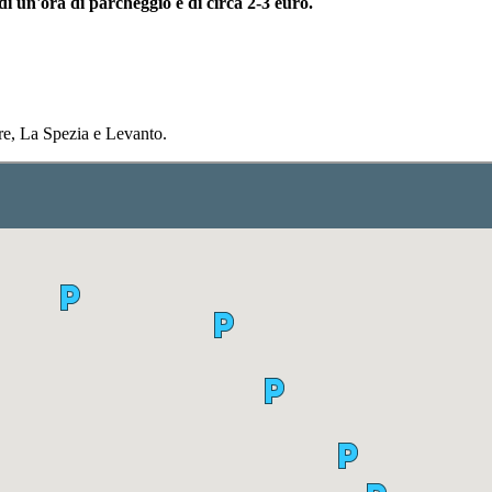
 di un'ora di parcheggio è di circa 2-3 euro.
re, La Spezia e Levanto.