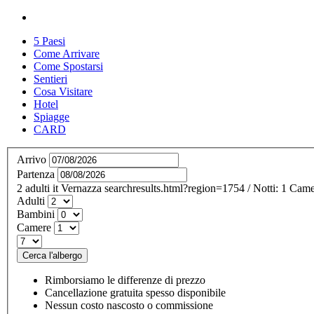
5 Paesi
Come Arrivare
Come Spostarsi
Sentieri
Cosa Visitare
Hotel
Spiagge
CARD
Arrivo
Partenza
2
adulti
it
Vernazza
searchresults.html?region=1754
/
Notti:
1
Came
Adulti
Bambini
Camere
Cerca l'albergo
Rimborsiamo le differenze di prezzo
Cancellazione gratuita spesso disponibile
Nessun costo nascosto o commissione