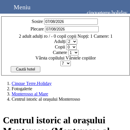
Meniu
cinqueterre.holiday
Sosire
Plecare
2
adult
adulți
ro
/
- 0
copil
copii
Nopți:
1
Camere:
1
Adulți
Copii
Camere
Vârsta copilului
Vârstele copiilor
Caută hotel
Cinque Terre.Holiday
Fotogalerie
Monterosso al Mare
Centrul istoric al orașului Monterosso
Centrul istoric al orașului