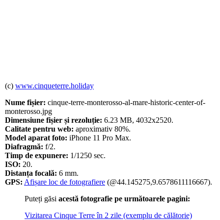
(c)
www.cinqueterre.holiday
Nume fișier:
cinque-terre-monterosso-al-mare-historic-center-of-
monterosso.jpg
Dimensiune fișier și rezoluție:
6.23 MB, 4032x2520.
Calitate pentru web:
aproximativ 80%.
Model aparat foto:
iPhone 11 Pro Max.
Diafragmă:
f/2.
Timp de expunere:
1/1250 sec.
ISO:
20.
Distanța focală:
6 mm.
GPS:
Afișare loc de fotografiere
(@44.145275,9.6578611116667).
Puteți găsi
acestă fotografie pe următoarele pagini:
Vizitarea Cinque Terre în 2 zile (exemplu de călătorie)