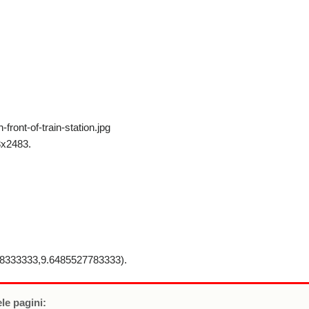
ront-of-train-station.jpg
x2483.
333333,9.6485527783333).
le pagini: