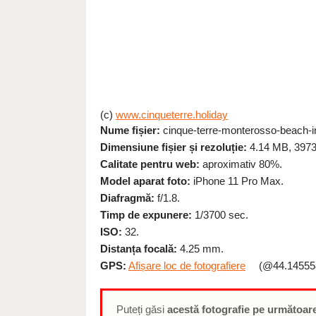
(c)
www.cinqueterre.holiday
Nume fișier:
cinque-terre-monterosso-beach-in-f
Dimensiune fișier și rezoluție:
4.14 MB, 3973
Calitate pentru web:
aproximativ 80%.
Model aparat foto:
iPhone 11 Pro Max.
Diafragmă:
f/1.8.
Timp de expunere:
1/3700 sec.
ISO:
32.
Distanța focală:
4.25 mm.
GPS:
Afișare loc de fotografiere
(@44.145558
Puteți găsi
acestă fotografie pe următoare