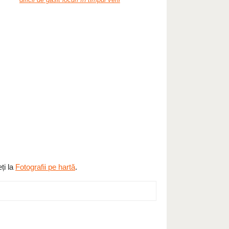
ți la
Fotografii pe hartă
.