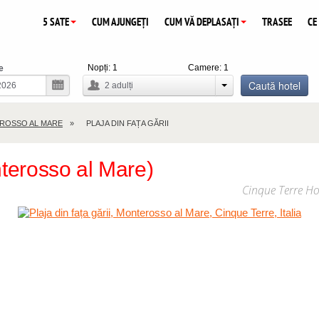
5 SATE
CUM AJUNGEȚI
CUM VĂ DEPLASAȚI
TRASEE
CE
Nopți:
1
Camere:
1
e
Caută hotel
2
adulți
ROSSO AL MARE
PLAJA DIN FAȚA GĂRII
nterosso al Mare)
Cinque Terre Ho