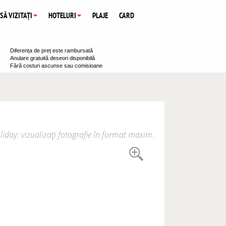
 SĂ VIZITAȚI
HOTELURI
PLAJE
CARD
Diferența de preț este rambursată
Anulare gratuită deseori disponibilă
Fără costuri ascunse sau comisioane
liday: vizualizați fotografie în format maxim.