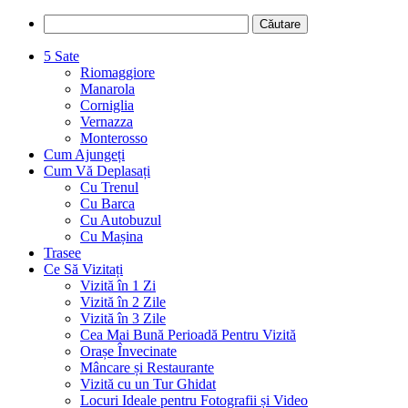
5 Sate
Riomaggiore
Manarola
Corniglia
Vernazza
Monterosso
Cum Ajungeți
Cum Vă Deplasați
Cu Trenul
Cu Barca
Cu Autobuzul
Cu Mașina
Trasee
Ce Să Vizitați
Vizită în 1 Zi
Vizită în 2 Zile
Vizită în 3 Zile
Cea Mai Bună Perioadă Pentru Vizită
Orașe Învecinate
Mâncare și Restaurante
Vizită cu un Tur Ghidat
Locuri Ideale pentru Fotografii și Video