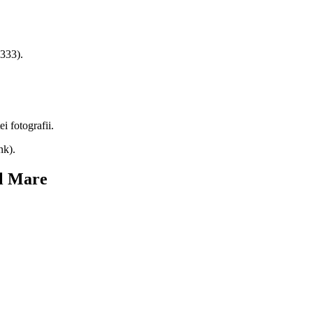
333).
ei fotografii.
nk).
al Mare