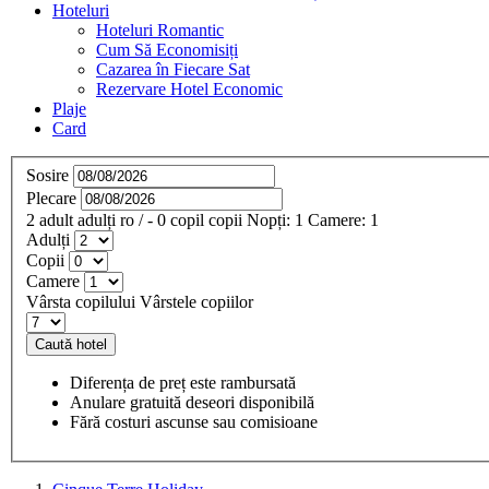
Hoteluri
Hoteluri Romantic
Cum Să Economisiți
Cazarea în Fiecare Sat
Rezervare Hotel Economic
Plaje
Card
Sosire
Plecare
2
adult
adulți
ro
/
- 0
copil
copii
Nopți:
1
Camere:
1
Adulți
Copii
Camere
Vârsta copilului
Vârstele copiilor
Caută hotel
Diferența de preț este rambursată
Anulare gratuită deseori disponibilă
Fără costuri ascunse sau comisioane