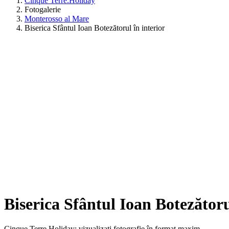
Cinque Terre.Holiday
Fotogalerie
Monterosso al Mare
Biserica Sfântul Ioan Botezătorul în interior
Biserica Sfântul Ioan Botezătoru
Cinque Terre Holiday: vizualizați fotografie în format maxim.