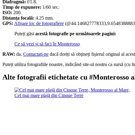
Diafragmă:
f/1.8.
Timp de expunere:
1/60 sec.
ISO:
200.
Distanța focală:
4.25 mm.
GPS:
Afișare loc de fotografiere
(@44.146827778333,9.6548388883
Puteți găsi
acestă fotografie pe următoarele pagini:
Ce să vezi și să faci în Monterosso
RAW:
da.
Contactați-ne
dacă doriți să obțineți fișierul original al acest
Puteți utiliza fotografiile noastre, indicând site-ul nostru ca sursă (cu li
Alte fotografii etichetate cu #Monterosso 
Cel mai mare plajă din Cinque Terre