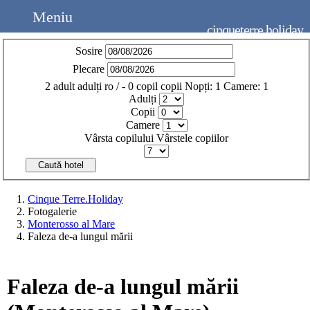
Meniu
cinqueterre.holiday
Sosire
Plecare
2
adult
adulți
ro
/
- 0
copil
copii
Nopți:
1
Camere:
1
Adulți
Copii
Camere
Vârsta copilului
Vârstele copiilor
Caută hotel
Cinque Terre.Holiday
Fotogalerie
Monterosso al Mare
Faleza de-a lungul mării
Faleza de-a lungul mării