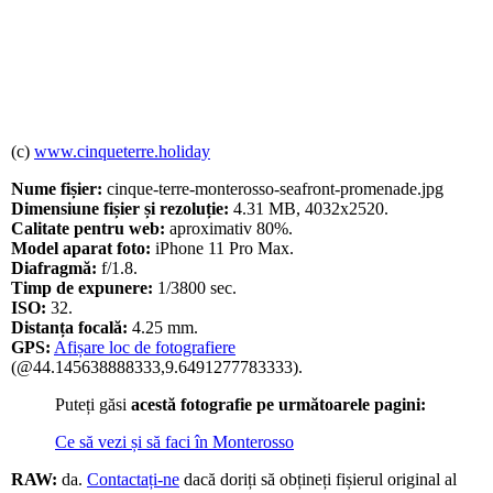
(c)
www.cinqueterre.holiday
Nume fișier:
cinque-terre-monterosso-seafront-promenade.jpg
Dimensiune fișier și rezoluție:
4.31 MB, 4032x2520.
Calitate pentru web:
aproximativ 80%.
Model aparat foto:
iPhone 11 Pro Max.
Diafragmă:
f/1.8.
Timp de expunere:
1/3800 sec.
ISO:
32.
Distanța focală:
4.25 mm.
GPS:
Afișare loc de fotografiere
(@44.145638888333,9.6491277783333).
Puteți găsi
acestă fotografie pe următoarele pagini:
Ce să vezi și să faci în Monterosso
RAW:
da.
Contactați-ne
dacă doriți să obțineți fișierul original al