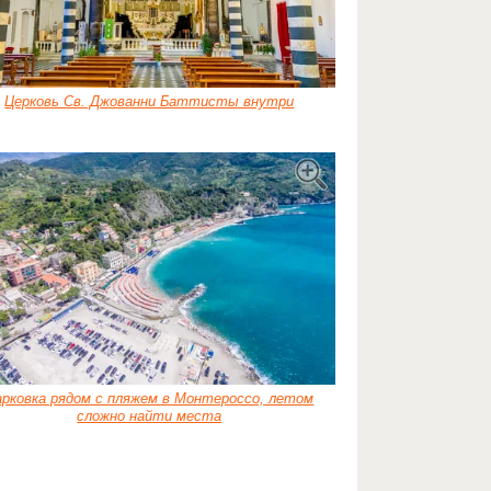
Церковь Св. Джованни Баттисты внутри
арковка рядом с пляжем в Монтероссо, летом
сложно найти места