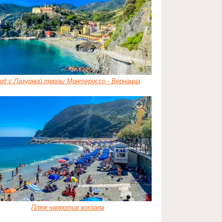
ид с Лазурной тропы Монтероссо - Вернацца
Пляж напротив вокзала