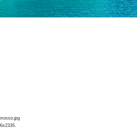
erosso.jpg
6x2335.