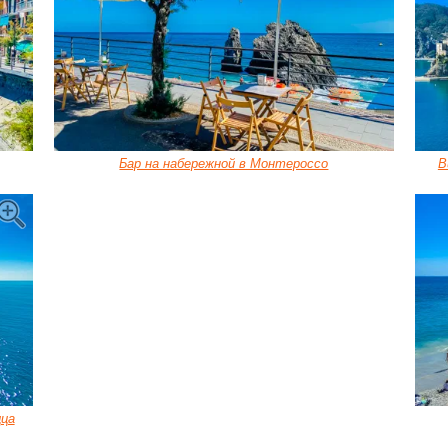
Бар на набережной в Монтероссо
В
цца