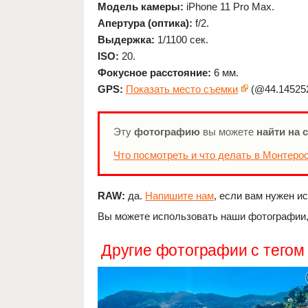
Модель камеры:
iPhone 11 Pro Max.
Апертура (оптика):
f/2.
Выдержка:
1/1100 сек.
ISO:
20.
Фокусное расстояние:
6 мм.
GPS:
Показать место съемки
(@44.145252
Эту
фотографию
вы можете
найти на 
Что посмотреть и что делать в Монтеро
RAW:
да.
Напишите нам
, если вам нужен и
Вы можете использовать наши фотографии, 
Другие фотографии с тего