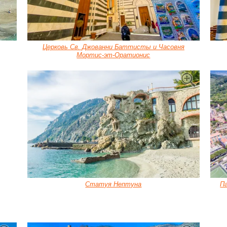
Церковь Св. Джованни Баттисты и Часовня
Мортис-эт-Оратионис
Статуя Нептуна
П