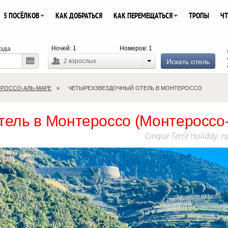
5 ПОСЁЛКОВ
КАК ДОБРАТЬСЯ
КАК ПЕРЕМЕЩАТЬСЯ
ТРОПЫ
ЧТ
Ночей:
1
Номеров:
1
зда
Искать отель
2
взрослых
РОССО-АЛЬ-МАРЕ
ЧЕТЫРЕХЗВЕЗДОЧНЫЙ ОТЕЛЬ В МОНТЕРОССО
тель в Монтероссо (Монтероссо
Cinque Terre Holiday