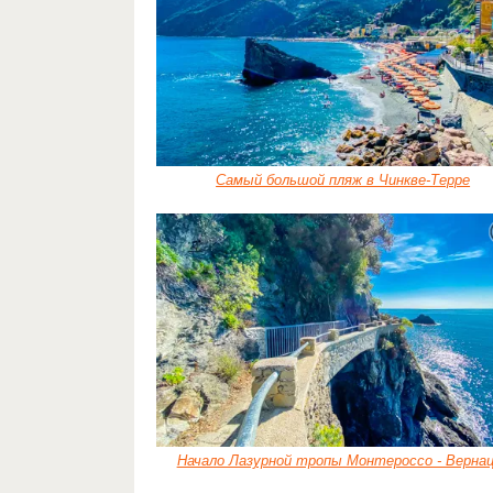
Самый большой пляж в Чинкве-Терре
Начало Лазурной тропы Монтероссо - Верна