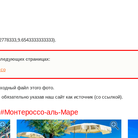
778333,9.6543333333333).
следующих страницах:
ссо
сходный файл этого фото.
обязательно указав наш сайт как источник (со ссылкой).
м #Монтероссо-аль-Маре