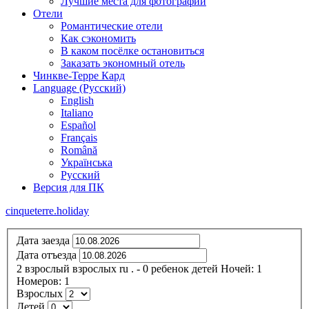
Лучшие места для фотографий
Отели
Романтические отели
Как сэкономить
В каком посёлке остановиться
Заказать экономный отель
Чинкве-Терре Кард
Language (Русский)
English
Italiano
Español
Français
Română
Українська
Русский
Версия для ПК
cinqueterre.holiday
Дата заезда
Дата отъезда
2
взрослый
взрослых
ru
.
- 0
ребенок
детей
Ночей:
1
Номеров:
1
Взрослых
Детей