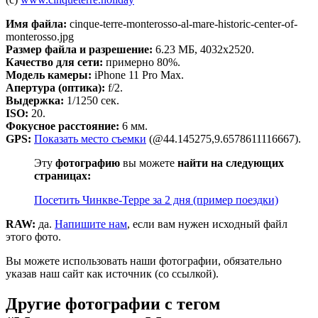
Имя файла:
cinque-terre-monterosso-al-mare-historic-center-of-
monterosso.jpg
Размер файла и разрешение:
6.23 МБ, 4032x2520.
Качество для сети:
примерно 80%.
Модель камеры:
iPhone 11 Pro Max.
Апертура (оптика):
f/2.
Выдержка:
1/1250 сек.
ISO:
20.
Фокусное расстояние:
6 мм.
GPS:
Показать место съемки
(@44.145275,9.6578611116667).
Эту
фотографию
вы можете
найти на следующих
страницах:
Посетить Чинкве-Терре за 2 дня (пример поездки)
RAW:
да.
Напишите нам
, если вам нужен исходный файл
этого фото.
Вы можете использовать наши фотографии, обязательно
указав наш сайт как источник (со ссылкой).
Другие фотографии с тегом