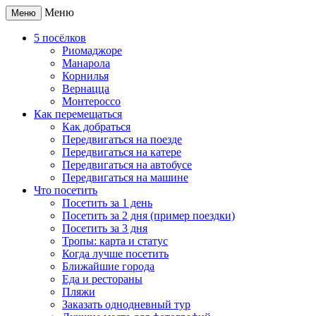
Меню
Меню
5 посёлков
Риомаджоре
Манарола
Корнилья
Вернацца
Монтероссо
Как перемещаться
Как добраться
Передвигаться на поезде
Передвигаться на катере
Передвигаться на автобусе
Передвигаться на машине
Что посетить
Посетить за 1 день
Посетить за 2 дня (пример поездки)
Посетить за 3 дня
Тропы: карта и статус
Когда лучше посетить
Ближайшие города
Еда и рестораны
Пляжи
Заказать однодневный тур