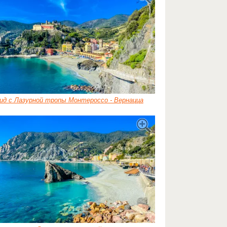
ид с Лазурной тропы Монтероссо - Вернацца