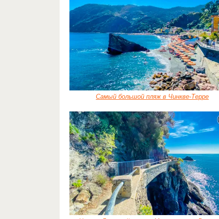
Самый большой пляж в Чинкве-Терре