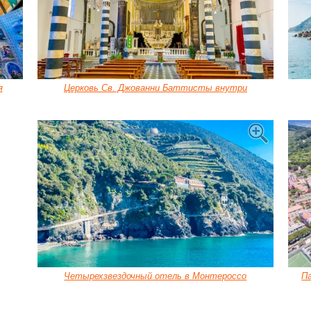
я
Церковь Св. Джованни Баттисты внутри
Четырехзвездочный отель в Монтероссо
П