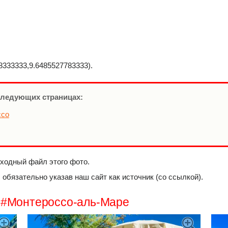
333333,9.6485527783333).
следующих страницах:
ссо
сходный файл этого фото.
обязательно указав наш сайт как источник (со ссылкой).
м #Монтероссо-аль-Маре