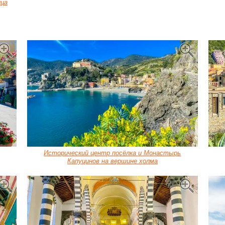
цца
Исторический центр посёлка и Монастырь
Капуцинов на вершине холма