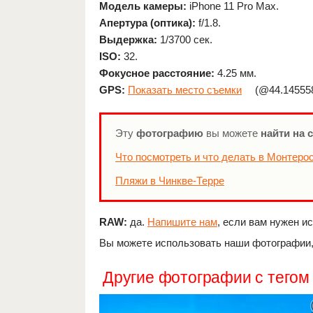
Модель камеры:
iPhone 11 Pro Max.
Апертура (оптика):
f/1.8.
Выдержка:
1/3700 сек.
ISO:
32.
Фокусное расстояние:
4.25 мм.
GPS:
Показать место съемки
(@44.145558
Эту
фотографию
вы можете
найти на 
Что посмотреть и что делать в Монтеро
Пляжи в Чинкве-Терре
RAW:
да.
Напишите нам
, если вам нужен и
Вы можете использовать наши фотографии, 
Другие фотографии с тего