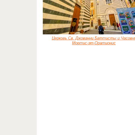
Церковь Св. Джованни Баттисты и Часовн
Мортис-эт-Оратионис