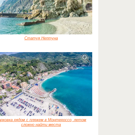
Статуя Нептуна
арковка рядом с пляжем в Монтероссо, летом
сложно найти места