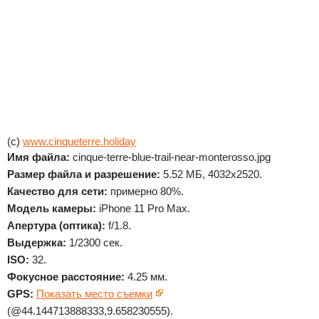
(c)
www.cinqueterre.holiday
Имя файла:
cinque-terre-blue-trail-near-monterosso.jpg
Размер файла и разрешение:
5.52 МБ, 4032x2520.
Качество для сети:
примерно 80%.
Модель камеры:
iPhone 11 Pro Max.
Апертура (оптика):
f/1.8.
Выдержка:
1/2300 сек.
ISO:
32.
Фокусное расстояние:
4.25 мм.
GPS:
Показать место съемки
(@44.144713888333,9.658230555).