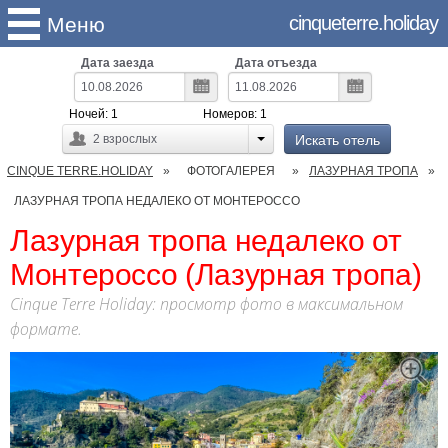
cinqueterre.holiday
Меню
Дата заезда
Дата отъезда
Ночей:
1
Номеров:
1
Искать отель
2
взрослых
CINQUE TERRE.HOLIDAY
ФОТОГАЛЕРЕЯ
ЛАЗУРНАЯ ТРОПА
ЛАЗУРНАЯ ТРОПА НЕДАЛЕКО ОТ МОНТЕРОССО
Лазурная тропа недалеко от
Монтероссо (Лазурная тропа)
Cinque Terre Holiday: просмотр фото в максимальном
формате.