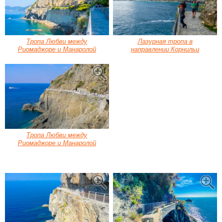
Тропа Любви между
Лазурная тропа в
Риомаджоре и Манаролой
направлении Корнильи
Тропа Любви между
Риомаджоре и Манаролой