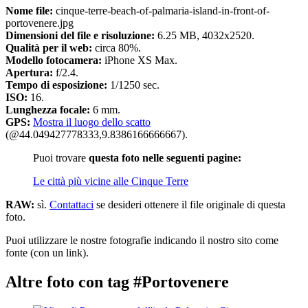
Nome file:
cinque-terre-beach-of-palmaria-island-in-front-of-
portovenere.jpg
Dimensioni del file e risoluzione:
6.25 MB, 4032x2520.
Qualità per il web:
circa 80%.
Modello fotocamera:
iPhone XS Max.
Apertura:
f/2.4.
Tempo di esposizione:
1/1250 sec.
ISO:
16.
Lunghezza focale:
6 mm.
GPS:
Mostra il luogo dello scatto
(@44.049427778333,9.8386166666667).
Puoi trovare
questa foto nelle seguenti pagine:
Le città più vicine alle Cinque Terre
RAW:
sì.
Contattaci
se desideri ottenere il file originale di questa
foto.
Puoi utilizzare le nostre fotografie indicando il nostro sito come
fonte (con un link).
Altre foto con tag #Portovenere