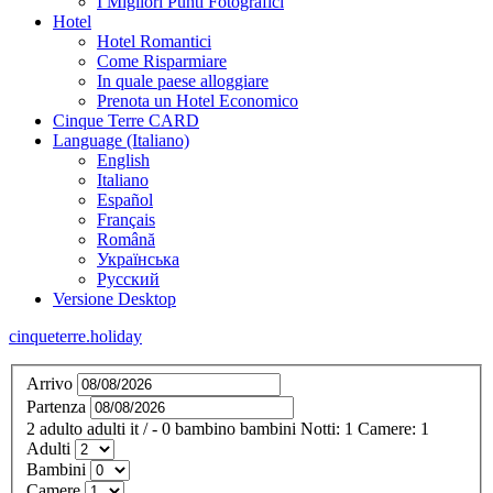
I Migliori Punti Fotografici
Hotel
Hotel Romantici
Come Risparmiare
In quale paese alloggiare
Prenota un Hotel Economico
Cinque Terre CARD
Language (Italiano)
English
Italiano
Español
Français
Română
Українська
Русский
Versione Desktop
cinqueterre.holiday
Arrivo
Partenza
2
adulto
adulti
it
/
- 0
bambino
bambini
Notti:
1
Camere:
1
Adulti
Bambini
Camere