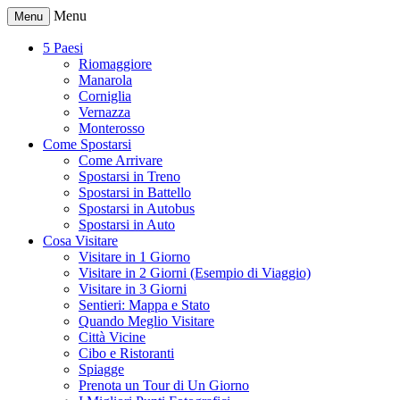
Menu
Menu
5 Paesi
Riomaggiore
Manarola
Corniglia
Vernazza
Monterosso
Come Spostarsi
Come Arrivare
Spostarsi in Treno
Spostarsi in Battello
Spostarsi in Autobus
Spostarsi in Auto
Cosa Visitare
Visitare in 1 Giorno
Visitare in 2 Giorni (Esempio di Viaggio)
Visitare in 3 Giorni
Sentieri: Mappa e Stato
Quando Meglio Visitare
Città Vicine
Cibo e Ristoranti
Spiagge
Prenota un Tour di Un Giorno