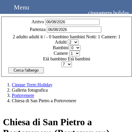
Menu
cinqueterre.holiday
Arrivo
Partenza
2
adulto
adulti
it
/
- 0
bambino
bambini
Notti:
1
Camere:
1
Adulti
Bambini
Camere
Età bambino
Età bambini
Cerca l'albergo
Cinque Terre.Holiday
Galleria fotografica
Portovenere
Chiesa di San Pietro a Portovenere
Chiesa di San Pietro a