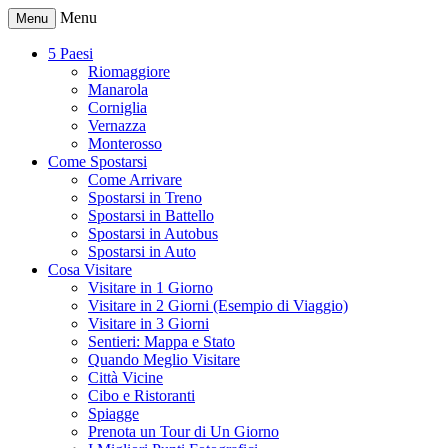
Menu
Menu
5 Paesi
Riomaggiore
Manarola
Corniglia
Vernazza
Monterosso
Come Spostarsi
Come Arrivare
Spostarsi in Treno
Spostarsi in Battello
Spostarsi in Autobus
Spostarsi in Auto
Cosa Visitare
Visitare in 1 Giorno
Visitare in 2 Giorni (Esempio di Viaggio)
Visitare in 3 Giorni
Sentieri: Mappa e Stato
Quando Meglio Visitare
Città Vicine
Cibo e Ristoranti
Spiagge
Prenota un Tour di Un Giorno