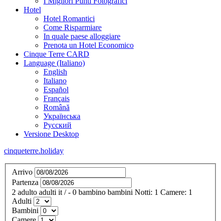
I Migliori Punti Fotografici
Hotel
Hotel Romantici
Come Risparmiare
In quale paese alloggiare
Prenota un Hotel Economico
Cinque Terre CARD
Language (Italiano)
English
Italiano
Español
Français
Română
Українська
Русский
Versione Desktop
cinqueterre.holiday
Arrivo
Partenza
2
adulto
adulti
it
/
- 0
bambino
bambini
Notti:
1
Camere:
1
Adulti
Bambini
Camere