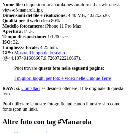
Nome file:
cinque-terre-manarola-nessun-dorma-bar-with-best-
view-of-manarola.jpg
Dimensioni del file e risoluzione:
4.40 MB, 4032x2520.
Qualità per il web:
circa 80%.
Modello fotocamera:
iPhone 11 Pro Max.
Apertura:
f/1.8.
Tempo di esposizione:
1/1200 sec.
ISO:
32.
Lunghezza focale:
4.25 mm.
GPS:
Mostra il luogo dello scatto
(@44.107491666667,9.7260722216667).
Puoi trovare
questa foto nelle seguenti pagine:
I migliori luoghi per foto e video nelle Cinque Terre
RAW:
sì.
Contattaci
se desideri ottenere il file originale di questa
foto.
Puoi utilizzare le nostre fotografie indicando il nostro sito come
fonte (con un link).
Altre foto con tag #Manarola