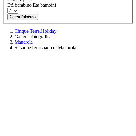
Età bambino
Età bambini
Cerca l'albergo
Cinque Terre.Holiday
Galleria fotografica
Manarola
Stazione ferroviaria di Manarola