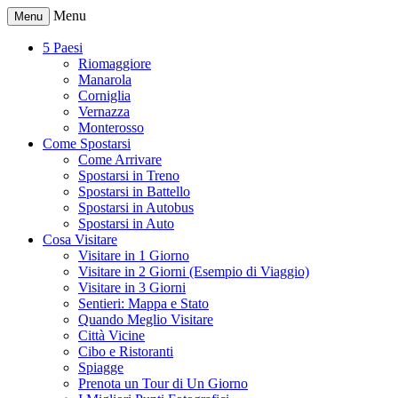
Menu
Menu
5 Paesi
Riomaggiore
Manarola
Corniglia
Vernazza
Monterosso
Come Spostarsi
Come Arrivare
Spostarsi in Treno
Spostarsi in Battello
Spostarsi in Autobus
Spostarsi in Auto
Cosa Visitare
Visitare in 1 Giorno
Visitare in 2 Giorni (Esempio di Viaggio)
Visitare in 3 Giorni
Sentieri: Mappa e Stato
Quando Meglio Visitare
Città Vicine
Cibo e Ristoranti
Spiagge
Prenota un Tour di Un Giorno