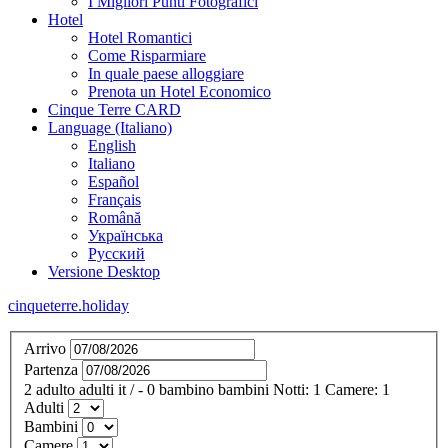
I Migliori Punti Fotografici
Hotel
Hotel Romantici
Come Risparmiare
In quale paese alloggiare
Prenota un Hotel Economico
Cinque Terre CARD
Language (Italiano)
English
Italiano
Español
Français
Română
Українська
Русский
Versione Desktop
cinqueterre.holiday
Arrivo
Partenza
2
adulto
adulti
it
/
- 0
bambino
bambini
Notti:
1
Camere:
1
Adulti
Bambini
Camere