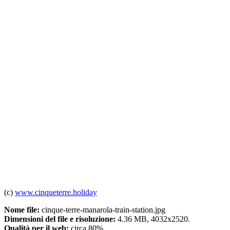
(c)
www.cinqueterre.holiday
Nome file:
cinque-terre-manarola-train-station.jpg
Dimensioni del file e risoluzione:
4.36 MB, 4032x2520.
Qualità per il web:
circa 80%.