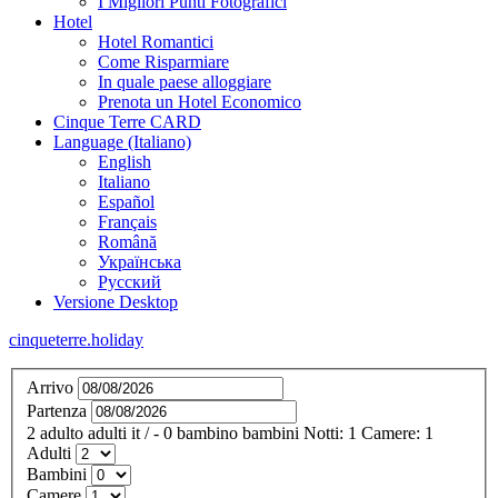
I Migliori Punti Fotografici
Hotel
Hotel Romantici
Come Risparmiare
In quale paese alloggiare
Prenota un Hotel Economico
Cinque Terre CARD
Language (Italiano)
English
Italiano
Español
Français
Română
Українська
Русский
Versione Desktop
cinqueterre.holiday
Arrivo
Partenza
2
adulto
adulti
it
/
- 0
bambino
bambini
Notti:
1
Camere:
1
Adulti
Bambini
Camere