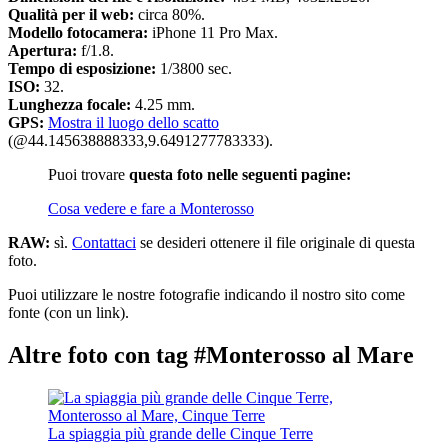
Qualità per il web:
circa 80%.
Modello fotocamera:
iPhone 11 Pro Max.
Apertura:
f/1.8.
Tempo di esposizione:
1/3800 sec.
ISO:
32.
Lunghezza focale:
4.25 mm.
GPS:
Mostra il luogo dello scatto
(@44.145638888333,9.6491277783333).
Puoi trovare
questa foto nelle seguenti pagine:
Cosa vedere e fare a Monterosso
RAW:
sì.
Contattaci
se desideri ottenere il file originale di questa
foto.
Puoi utilizzare le nostre fotografie indicando il nostro sito come
fonte (con un link).
Altre foto con tag #Monterosso al Mare
La spiaggia più grande delle Cinque Terre