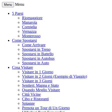
Menu
Menu
5 Paesi
Riomaggiore
Manarola
Corniglia
Vernazza
Monterosso
Come Spostarsi
Come Arrivare
Spostarsi in Treno
Spostarsi in Battello
Spostarsi in Autobus
Spostarsi in Auto
Cosa Visitare
Visitare in 1 Giorno
Visitare in 2 Giorni (Esempio di Viaggio)
Visitare in 3 Giorni
Sentieri: Mappa e Stato
Quando Meglio Visitare
Città Vicine
Cibo e Ristoranti
Spiagge
Prenota un Tour di Un Giorno