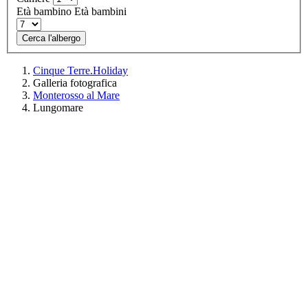
Età bambino
Età bambini
Cerca l'albergo
Cinque Terre.Holiday
Galleria fotografica
Monterosso al Mare
Lungomare