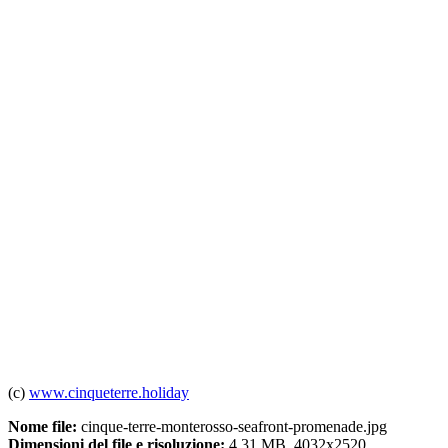
(c)
www.cinqueterre.holiday
Nome file:
cinque-terre-monterosso-seafront-promenade.jpg
Dimensioni del file e risoluzione:
4.31 MB, 4032x2520.