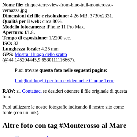
Nome file:
cinque-terre-view-from-blue-trail-monterosso-
vernazza.jpg
Dimensioni del file e risoluzione:
4.26 MB, 3730x2331.
Qualità per il web:
circa 80%.
Modello fotocamera:
iPhone 11 Pro Max.
Apertura:
f/1.8.
Tempo di esposizione:
1/2200 sec.
ISO:
32.
Lunghezza focale:
4.25 mm.
GPS:
Mostra il luogo dello scatto
(@44.145294445,9.6580111116667).
Puoi trovare
questa foto nelle seguenti pagine:
I migliori luoghi per foto e video nelle Cinque Terre
RAW:
sì.
Contattaci
se desideri ottenere il file originale di questa
foto.
Puoi utilizzare le nostre fotografie indicando il nostro sito come
fonte (con un link).
Altre foto con tag #Monterosso al Mare