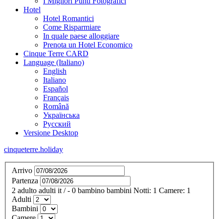
I Migliori Punti Fotografici
Hotel
Hotel Romantici
Come Risparmiare
In quale paese alloggiare
Prenota un Hotel Economico
Cinque Terre CARD
Language (Italiano)
English
Italiano
Español
Français
Română
Українська
Русский
Versione Desktop
cinqueterre.holiday
Arrivo
Partenza
2
adulto
adulti
it
/
- 0
bambino
bambini
Notti:
1
Camere:
1
Adulti
Bambini
Camere