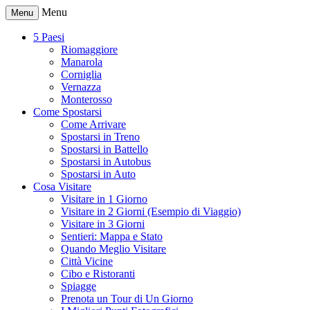
Menu
Menu
5 Paesi
Riomaggiore
Manarola
Corniglia
Vernazza
Monterosso
Come Spostarsi
Come Arrivare
Spostarsi in Treno
Spostarsi in Battello
Spostarsi in Autobus
Spostarsi in Auto
Cosa Visitare
Visitare in 1 Giorno
Visitare in 2 Giorni (Esempio di Viaggio)
Visitare in 3 Giorni
Sentieri: Mappa e Stato
Quando Meglio Visitare
Città Vicine
Cibo e Ristoranti
Spiagge
Prenota un Tour di Un Giorno