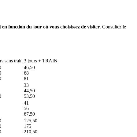
 en fonction du jour où vous choisissez de visiter
. Consultez le
urs
sans train
3 jours + TRAIN
0
46,50
0
68
0
81
33
44,50
0
53,50
41
56
67,50
0
125,50
0
175
0
210,50