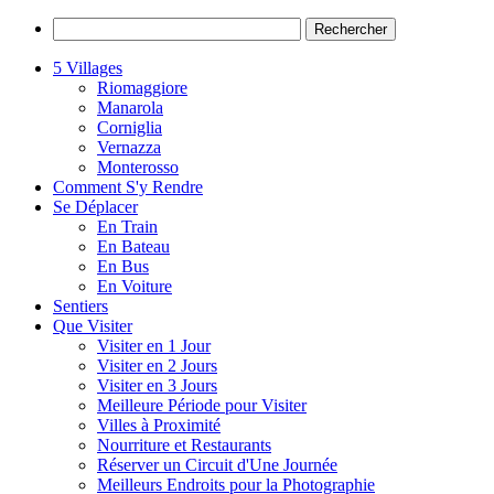
5 Villages
Riomaggiore
Manarola
Corniglia
Vernazza
Monterosso
Comment S'y Rendre
Se Déplacer
En Train
En Bateau
En Bus
En Voiture
Sentiers
Que Visiter
Visiter en 1 Jour
Visiter en 2 Jours
Visiter en 3 Jours
Meilleure Période pour Visiter
Villes à Proximité
Nourriture et Restaurants
Réserver un Circuit d'Une Journée
Meilleurs Endroits pour la Photographie