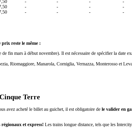
7,50
-
-
-
-
7,50
-
-
-
-
7,50
-
-
-
-
e prix reste le même :
 de fin mars à début novembre). Il est nécessaire de spécifier la date exa
zia, Riomaggiore, Manarola, Corniglia, Vernazza, Monterosso et Levanto
 Cinque Terre
vous avez acheté le billet au guichet, il est obligatoire de
le valider en g
 régionaux et express!
Les trains longue distance, tels que les Interci