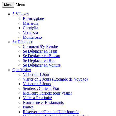
Menu
Menu
5 Villages
Riomaggiore
Manarola
Corniglia
Vernazza
Monterosso
Se Déplacer
Comment S'y Rendre
Se Déplacer en Train
Se Déplacer en Bateau
Se Déplacer en Bus
Se Déplacer en Voiture
Que Visiter
Visiter en 1 Jour
Visiter en 2 Jours (Exemple de Voyage)
Visiter en 3 Jours
Sentiers : Carte et État
Meilleure Période pour Visiter
Villes à Proximité
Nourriture et Restaurants
Plages
Réserver un Circuit d'Une Journée