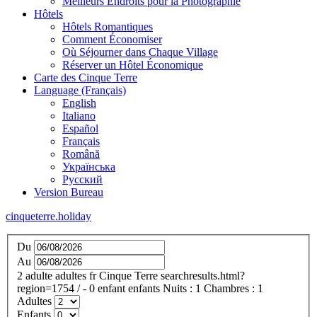
Meilleurs Endroits pour la Photographie
Hôtels
Hôtels Romantiques
Comment Économiser
Où Séjourner dans Chaque Village
Réserver un Hôtel Économique
Carte des Cinque Terre
Language (Français)
English
Italiano
Español
Français
Română
Українська
Русский
Version Bureau
cinqueterre.holiday
Du
Au
2
adulte
adultes
fr
Cinque Terre
searchresults.html?
region=1754
/
- 0
enfant
enfants
Nuits :
1
Chambres :
1
Adultes
Enfants