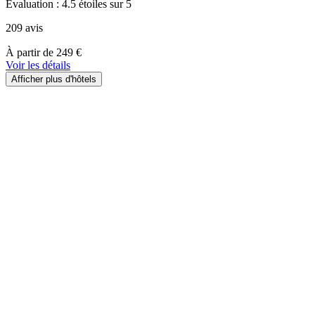
Évaluation : 4.5 étoiles sur 5
209 avis
À
À partir de
249 €
partir
Voir les détails
de
Afficher plus d'hôtels
249 €