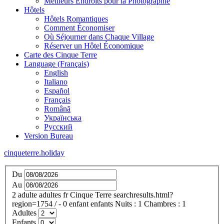
Meilleurs Endroits pour la Photographie
Hôtels
Hôtels Romantiques
Comment Économiser
Où Séjourner dans Chaque Village
Réserver un Hôtel Économique
Carte des Cinque Terre
Language (Français)
English
Italiano
Español
Français
Română
Українська
Русский
Version Bureau
cinqueterre.holiday
Du
Au
2
adulte
adultes
fr
Cinque Terre
searchresults.html?
region=1754
/
- 0
enfant
enfants
Nuits :
1
Chambres :
1
Adultes
Enfants