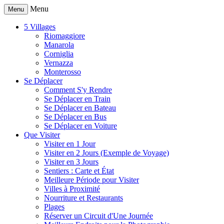
Menu
Menu
5 Villages
Riomaggiore
Manarola
Corniglia
Vernazza
Monterosso
Se Déplacer
Comment S'y Rendre
Se Déplacer en Train
Se Déplacer en Bateau
Se Déplacer en Bus
Se Déplacer en Voiture
Que Visiter
Visiter en 1 Jour
Visiter en 2 Jours (Exemple de Voyage)
Visiter en 3 Jours
Sentiers : Carte et État
Meilleure Période pour Visiter
Villes à Proximité
Nourriture et Restaurants
Plages
Réserver un Circuit d'Une Journée