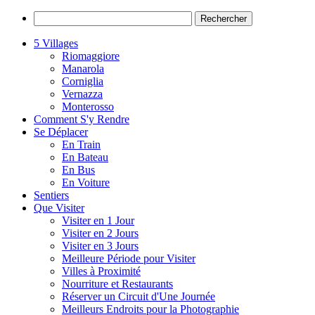
5 Villages
Riomaggiore
Manarola
Corniglia
Vernazza
Monterosso
Comment S'y Rendre
Se Déplacer
En Train
En Bateau
En Bus
En Voiture
Sentiers
Que Visiter
Visiter en 1 Jour
Visiter en 2 Jours
Visiter en 3 Jours
Meilleure Période pour Visiter
Villes à Proximité
Nourriture et Restaurants
Réserver un Circuit d'Une Journée
Meilleurs Endroits pour la Photographie