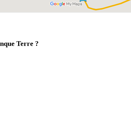
.
inque Terre ?