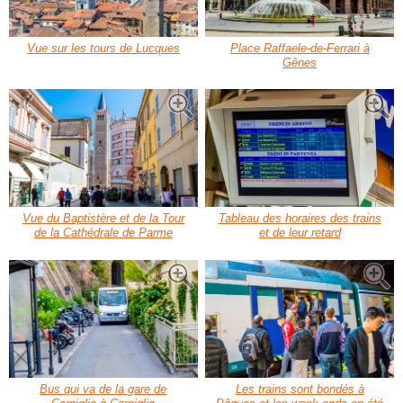
Vue sur les tours de Lucques
Place Raffaele-de-Ferrari à
Gênes
Vue du Baptistère et de la Tour
Tableau des horaires des trains
de la Cathédrale de Parme
et de leur retard
Bus qui va de la gare de
Les trains sont bondés à