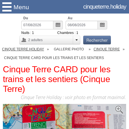
cinqueterre.holiday
Menu
Du
Au
Nuits :
1
Chambres :
1
Rechercher
2
adultes
CINQUE TERRE.HOLIDAY
GALLERIE PHOTO
CINQUE TERRE
CINQUE TERRE CARD POUR LES TRAINS ET LES SENTIERS
Cinque Terre CARD pour les
trains et les sentiers (Cinque
Terre)
Cinque Terre Holiday : voir photo en format maximal.