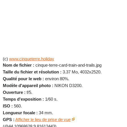
(c)
www.cinqueterre.holiday
Nom de fichier :
cinque-terre-card-train-and-trails.jpg
Taille du fichier et résolution :
3.37 Mo, 4032x2520.
Qualité pour le web :
environ 80%.
Modèle d'appareil photo :
NIKON D3200.
Ouverture :
f/5.
Temps d'exposition :
1/60 s.
ISO :
560.
Longueur focale :
34 mm.
GPS :
Afficher le lieu de prise de vue
(@44.10968628,9.81612443).