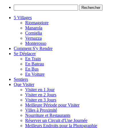
5 Villages
Riomaggiore
Manarola
Corniglia
Vernazza
Monterosso
Comment S'y Rendre
Se Déplacer
En Train
En Bateau
En Bus
En Voiture
Sentiers
Que Visiter
Visiter en 1 Jour
Visiter en 2 Jours
Visiter en 3 Jours
Meilleure Période pour Visiter
Villes à Proximité
Nourriture et Restaurants
Réserver un Circuit d'Une Journée
Meilleurs Endroits pour la Photographie