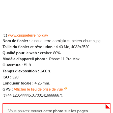
(c)
www.cinqueterre.holiday
Nom de fichier :
cinque-terre-corniglia-st-peters-church.jpg
Taille du fichier et résolution :
4.40 Mo, 4032x2520.
Qualité pour le web :
environ 80%.
Modèle d'appareil photo :
iPhone 11 Pro Max.
Ouverture :
f/1.8.
Temps d'exposition :
1/60 s.
ISO :
320.
Longueur focale :
4.25 mm.
GPS :
Afficher le lieu de prise de vue
(@44.120544445,9.7091416666667).
Vous pouvez trouver
cette photo sur les pages