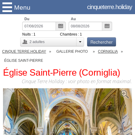
cinqueterre.holiday
Menu
Du
Au
Nuits :
1
Chambres :
1
Rechercher
2
adultes
CINQUE TERRE.HOLIDAY
GALLERIE PHOTO
CORNIGLIA
ÉGLISE SAINT-PIERRE
Église Saint-Pierre (Corniglia)
Cinque Terre Holiday : voir photo en format maximal.