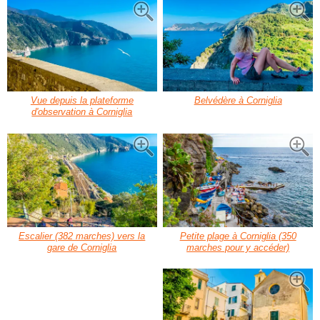
Vue depuis la plateforme
Belvédère à Corniglia
d'observation à Corniglia
Escalier (382 marches) vers la
Petite plage à Corniglia (350
gare de Corniglia
marches pour y accéder)