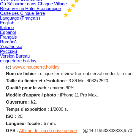
Où Séjourner dans Chaque Village
Réserver un Hôtel Économique
Carte des Cinque Terre
Language (Français)
English
Italiano
Español
Français
Română
Українська
Русский
Version Bureau
cinqueterre.holiday
(c)
www.cinqueterre.holiday
Nom de fichier :
cinque-terre-view-from-observation-deck-in-corni
Taille du fichier et résolution :
3.89 Mo, 4032x2520.
Qualité pour le web :
environ 80%.
Modèle d'appareil photo :
iPhone 11 Pro Max.
Ouverture :
f/2.
Temps d'exposition :
1/2000 s.
ISO :
20.
Longueur focale :
6 mm.
GPS :
Afficher le lieu de prise de vue
(@44.119533333333,9.70