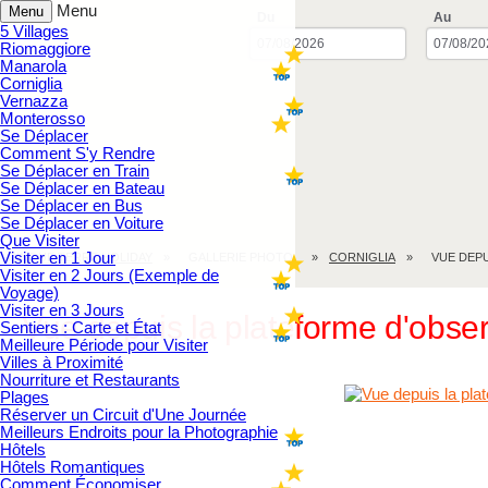
Menu
Menu
Du
Au
5 Villages
Riomaggiore
Manarola
Corniglia
Vernazza
Monterosso
Se Déplacer
Comment S'y Rendre
Se Déplacer en Train
Se Déplacer en Bateau
Se Déplacer en Bus
Se Déplacer en Voiture
Que Visiter
Visiter en 1 Jour
CINQUE TERRE.HOLIDAY
GALLERIE PHOTO
CORNIGLIA
VUE DEPU
Visiter en 2 Jours (Exemple de
Voyage)
Visiter en 3 Jours
Vue depuis la plateforme d'observ
Sentiers : Carte et État
Meilleure Période pour Visiter
Villes à Proximité
Nourriture et Restaurants
Plages
Réserver un Circuit d'Une Journée
Meilleurs Endroits pour la Photographie
Hôtels
Hôtels Romantiques
Comment Économiser